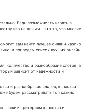
ительно. Ведь возможность играть в
ству игр на деньги – это то, что многие
 помогут вам найти лучшее онлайн-казино
зино, и приведем список лучших онлайн-
я, количество и разнообразие слотов, а
оторый зависит от надежности и
ство и разнообразие слотов, качество
акже будем рассматривать топ казино,
уют нашим критериям качества и