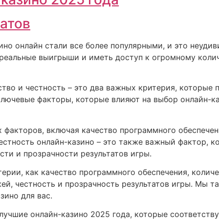
атов
ино онлайн стали все более популярными, и это неудив
реальные выигрыши и иметь доступ к огромному количе
ство и честность – это два важных критерия, которые
ключевые факторы, которые влияют на выбор онлайн-ка
х факторов, включая качество программного обеспечени
Честность онлайн-казино – это также важный фактор, к
сти и прозрачности результатов игры.
терии, как качество программного обеспечения, количе
жей, честность и прозрачность результатов игры. Мы т
зино для вас.
 лучшие онлайн-казино 2025 года, которые соответств