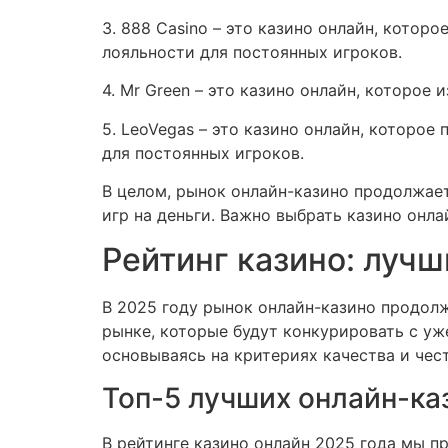
3. 888 Casino – это казино онлайн, котор
лояльности для постоянных игроков.
4. Mr Green – это казино онлайн, которо
5. LeoVegas – это казино онлайн, которое
для постоянных игроков.
В целом, рынок онлайн-казино продолжает
игр на деньги. Важно выбрать казино онл
Рейтинг казино: лучш
В 2025 году рынок онлайн-казино продолж
рынке, которые будут конкурировать с у
основываясь на критериях качества и чес
Топ-5 лучших онлайн-ка
В рейтинге казино онлайн 2025 года мы п