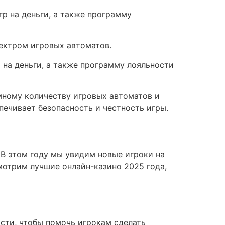
гр на деньги, а также программу
пектром игровых автоматов.
р на деньги, а также программу лояльности
омному количеству игровых автоматов и
печивает безопасность и честность игры.
 В этом году мы увидим новые игроки на
мотрим лучшие онлайн-казино 2025 года,
сти, чтобы помочь игрокам сделать