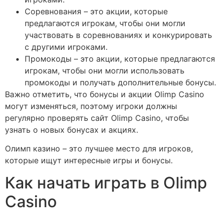
Соревнования – это акции, которые
предлагаются игрокам, чтобы они могли
участвовать в соревнованиях и конкурировать
с другими игроками.
Промокоды – это акции, которые предлагаются
игрокам, чтобы они могли использовать
промокоды и получать дополнительные бонусы.
Важно отметить, что бонусы и акции Olimp Casino
могут изменяться, поэтому игроки должны
регулярно проверять сайт Olimp Casino, чтобы
узнать о новых бонусах и акциях.
Олимп казино – это лучшее место для игроков,
которые ищут интересные игры и бонусы.
Как начать играть в Olimp
Casino