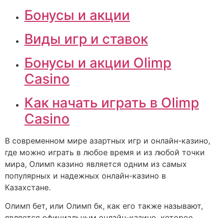
Бонусы и акции
Виды игр и ставок
Бонусы и акции Olimp
Casino
Как начать играть в Olimp
Casino
В современном мире азартных игр и онлайн-казино,
где можно играть в любое время и из любой точки
мира, Олимп казино является одним из самых
популярных и надежных онлайн-казино в
Казахстане.
Олимп бет, или Олимп бк, как его также называют,
является официальным онлайн-казино, которое