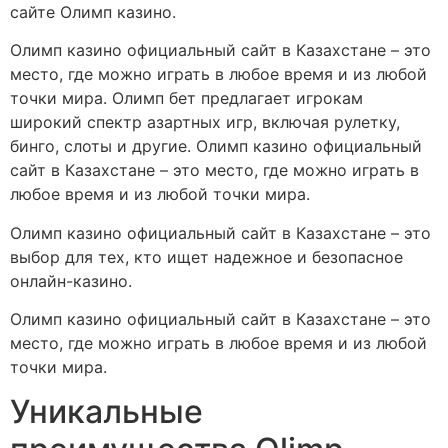
сайте Олимп казино.
Олимп казино официальный сайт в Казахстане – это
место, где можно играть в любое время и из любой
точки мира. Олимп бет предлагает игрокам
широкий спектр азартных игр, включая рулетку,
бинго, слоты и другие. Олимп казино официальный
сайт в Казахстане – это место, где можно играть в
любое время и из любой точки мира.
Олимп казино официальный сайт в Казахстане – это
выбор для тех, кто ищет надежное и безопасное
онлайн-казино.
Олимп казино официальный сайт в Казахстане – это
место, где можно играть в любое время и из любой
точки мира.
Уникальные