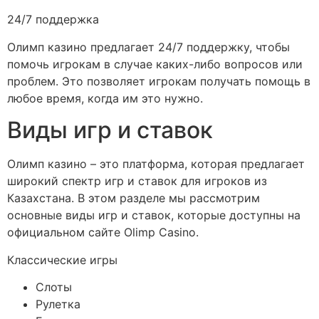
24/7 поддержка
Олимп казино предлагает 24/7 поддержку, чтобы
помочь игрокам в случае каких-либо вопросов или
проблем. Это позволяет игрокам получать помощь в
любое время, когда им это нужно.
Виды игр и ставок
Олимп казино – это платформа, которая предлагает
широкий спектр игр и ставок для игроков из
Казахстана. В этом разделе мы рассмотрим
основные виды игр и ставок, которые доступны на
официальном сайте Olimp Casino.
Классические игры
Слоты
Рулетка