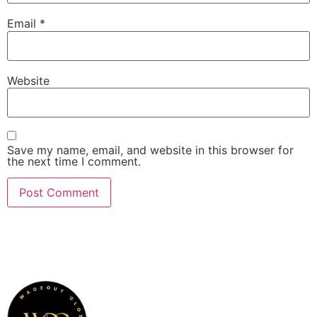
Email
*
Website
Save my name, email, and website in this browser for
the next time I comment.