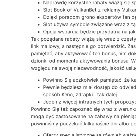
Naprawdę korzystne rabaty wiążą się s
Slot Book of VulkanBet z reklamy Vulk
Dzięki poradom grono ekspertów fan bę
Slot używa symbole związane wraz z tą k
Opcja wsparcia będzie przydatna na ja
Tak pożądane rabaty wiążą się wraz z częsty
link mailowy, a następnie go potwierdzić. Z
pamiętać, aby aktywować ten bonus, nim dok
dzionki od momentu aktywowania bonusu. W w
względu na swoją niezawodność, jakość usł
Powinno Się aczkolwiek pamiętać, że k
Pewnie będziesz miał dostęp do odwiedz
sposób Keno, zdrapki i tak dalej.
Jeden z więcej intratnych tych propozy
Powinno Się też zapoznać się wraz z warunk
mogą być zastosowane na zabawy na pieniąd
powinniśmy poczekać kilkanaście dni albo po
Oferty specjalistyczne są również ważn