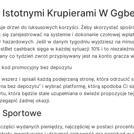
 Istotnymi Krupierami W Ggbe
je drzwi do luksusowych korzyści. Żeby skorzystać spoś
jak się zarejestrować na systemie i dokonanie czołowej wp
er hazardowych. Jeśli w danym tygodniu wyjdziesz na mi
stBet cashback sięga w każdej sytuacji 10% i to niezależ
any co tydzień zwrot przypisywany jest na konto gracza w
 i wszerz i spisali każdą podejrzaną stronę, która odrzucić
syna bez depozytu” i wybrać platformę, którą spodoba Ci s
tu, która będzie stale uzupełniana o świeże propozycje t
zegapić żadnej okazji.
y Sportowe
ęści wydanych pieniędzy, najczęściej w postaci procentu
raty inwestycyjne i utrzymać ciekawość grą poniekąd w okr