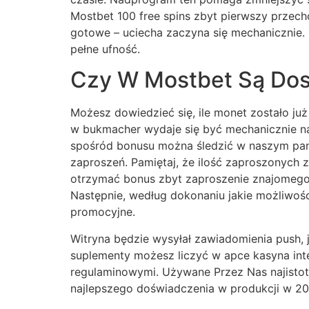
Mostbet 100 free spins zbyt pierwszy przecho
gotowe – uciecha zaczyna się mechanicznie.
pełne ufność.
Czy W Mostbet Są Dos
Możesz dowiedzieć się, ile monet zostało już
w bukmacher wydaje się być mechanicznie nal
spośród bonusu można śledzić w naszym pane
zaproszeń. Pamiętaj, że ilość zaproszonych 
otrzymać bonus zbyt zaproszenie znajomego do
Następnie, według dokonaniu jakie możliwoś
promocyjne.
Witryna będzie wysyłał zawiadomienia push, j
suplementy możesz liczyć w apce kasyna int
regulaminowymi. Używane Przez Nas najistotni
najlepszego doświadczenia w produkcji w 202