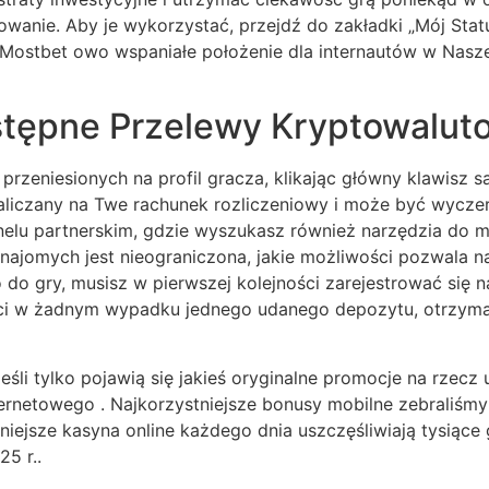
wanie. Aby je wykorzystać, przejdź do zakładki „Mój Status”
 Mostbet owo wspaniałe położenie dla internautów w Nasz
tępne Przelewy Kryptowalut
 przeniesionych na profil gracza, klikając główny klawisz 
iczany na Twe rachunek rozliczeniowy i może być wyczerp
lu partnerskim, gdzie wyszukasz również narzędzia do m
znajomych jest nieograniczona, jakie możliwości pozwala n
 gry, musisz w pierwszej kolejności zarejestrować się na 
ci w żadnym wypadku jednego udanego depozytu, otrzymas
eśli tylko pojawią się jakieś oryginalne promocje na rzec
ernetowego . Najkorzystniejsze bonusy mobilne zebraliśmy
ejsze kasyna online każdego dnia uszczęśliwiają tysiące gra
5 r..