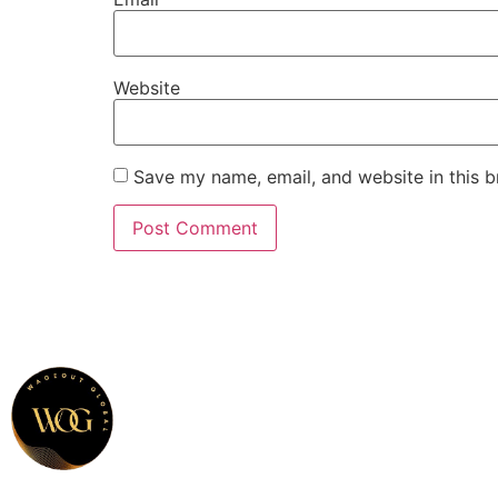
Website
Save my name, email, and website in this b