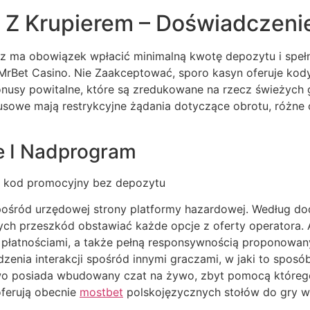
Z Krupierem – Doświadczeni
z ma obowiązek wpłacić minimalną kwotę depozytu i spełn
MrBet Casino. Nie Zaakceptować, sporo kasyn oferuje ko
 bonusy powitalne, które są zredukowane na rzecz świeżych
sowe mają restrykcyjne żądania dotyczące obrotu, różne 
e I Nadprogram
pośród urzędowej strony platformy hazardowej. Według do
h przeszkód obstawiać każde opcje z oferty operatora. A
 płatnościami, a także pełną responsywnością proponowan
enia interakcji spośród innymi graczami, w jaki to sposó
 posiada wbudowany czat na żywo, zbyt pomocą którego
oferują obecnie
mostbet
polskojęzycznych stołów do gry w 