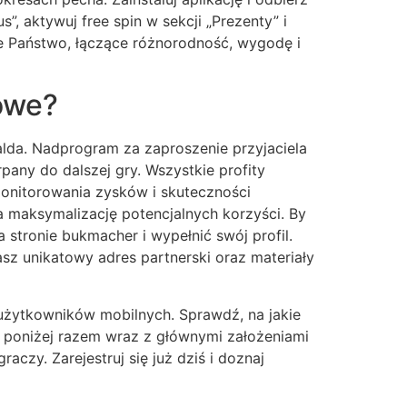
, aktywuj free spin w sekcji „Prezenty” i
e Państwo, łączące różnorodność, wygodę i
owe?
salda. Nadprogram za zaproszenie przyjaciela
any do dalszej gry. Wszystkie profity
onitorowania zysków i skuteczności
a maksymalizację potencjalnych korzyści. By
stronie bukmacher i wypełnić swój profil.
z unikatowy adres partnerski oraz materiały
z użytkowników mobilnych. Sprawdź, na jakie
 poniżej razem wraz z głównymi założeniami
czy. Zarejestruj się już dziś i doznaj