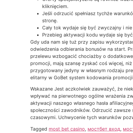
kliknięciem.
Jeśli odrzucić spełniasz tychże warunk
stronę.
Cały tok wydaje się być zwyczajny i n
Przebieg aktywacji kodu wydaje się być 
Gdy uda nam się tuż przy zapisu wykorzysta
odwiedzenia odbierania bonusów na start. 
przelewu wzbogacić chociażby o dodatkowe d
promocji, mają szansę zyskać coś więcej, ni
przygotowany jedyny w własnym rodzaju prem
elitarny w GoBet system kodowania promocji 
Wskazane Jest aczkolwiek zauważyć, że niek
wpływać na pierwotnego ogólne wrażenia zwi
aktywacji naszego własnego hasła afiliacyj
społeczności zawodników. Odrzucić zawsze s
czasowymi. Uchwycenie tych warunków pozw
Tagged
most bet casino
,
мостбет вход
,
мос