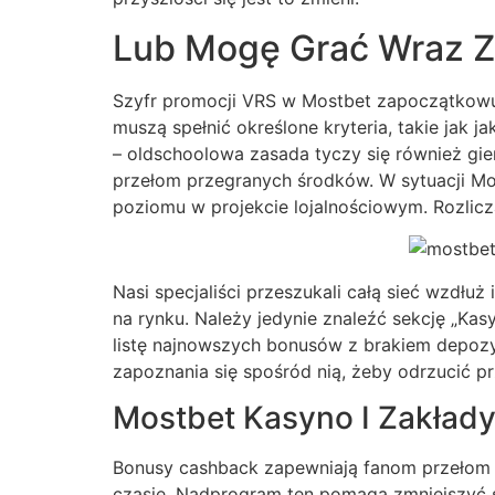
Lub Mogę Grać Wraz Z
Szyfr promocji VRS w Mostbet zapoczątkowu
muszą spełnić określone kryteria, takie jak 
– oldschoolowa zasada tyczy się również gi
przełom przegranych środków. W sytuacji Mo
poziomu w projekcie lojalnościowym. Rozlicz
Nasi specjaliści przeszukali całą sieć wzdłuż
na rynku. Należy jedynie znaleźć sekcję „Ka
listę najnowszych bonusów z brakiem depozy
zapoznania się spośród nią, żeby odrzucić pr
Mostbet Kasyno I Zakład
Bonusy cashback zapewniają fanom przełom cz
czasie. Nadprogram ten pomaga zmniejszyć st