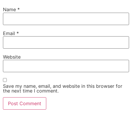
Name
*
Email
*
Website
Save my name, email, and website in this browser for
the next time I comment.