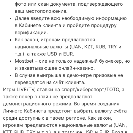
фото или скан документа, подтверждающего
ваш местоположение.
Далее введите всю необходимую информацию
в Кабинете клиента и пройдите процедуру
верификации.
Как закон, игрокам предлагаются
национальные валюты (UAN, KZT, RUB, TRY и
т.д.), а также USD и EUR.
Mostbet – сие не только надежный букмекер, но
и захватывающее онлайн-казино.
В случае выигрыша в демо-игре призовые не
переводятся на счёт клиента.
Игры LIVE/TV, ставки на спорт/киберспорт/ТОТО, а
также покер онлайн не предполагают
демонстрационного режима. Во время создания
Личного Кабинета предстоит выбрать валюту счёта
среди доступных в твоем регионе. Как закон,
игрокам предлагаются национальные валюты (UAN,
KZT, RUB, TRY и т.д.), а к тому же USD и EUR. Вход в