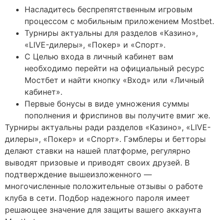
Насладитесь беспрепятственным игровым
процессом с мобильным приложением Mostbet.
Турниры актуальны для разделов «Казино»,
«LIVE-дилеры», «Покер» и «Спорт».
С Целью входа в личный кабинет вам
необходимо перейти на официальный ресурс
Мостбет и найти кнопку «Вход» или «Личный
кабинет».
Первые бонусы в виде умножения суммы
пополнения и фриспинов вы получите вмиг же.
Турниры актуальны ради разделов «Казино», «LIVE-
дилеры», «Покер» и «Спорт». Гэмблеры и бетторы
делают ставки на нашей платформе, регулярно
выводят призовые и приводят своих друзей. В
подтверждение вышеизложенного —
многочисленные положительные отзывы о работе
клуба в сети. Подбор надежного пароля имеет
решающее значение для защиты вашего аккаунта