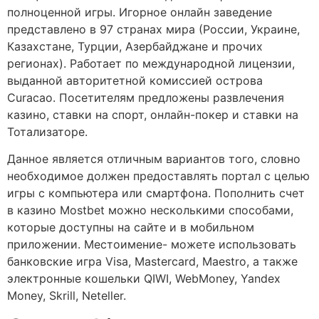
полноценной игры. Игорное онлайн заведение
представлено в 97 странах мира (России, Украине,
Казахстане, Турции, Азербайджане и прочих
регионах). Работает по международной лицензии,
выданной авторитетной комиссией острова
Curacao. Посетителям предложены развлечения
казино, ставки на спорт, онлайн-покер и ставки на
Тотализаторе.
Данное является отличным вариантов того, словно
необходимое должен предоставлять портал с целью
игры с компьютера или смартфона. Пополнить счет
в казино Mostbet можно несколькими способами,
которые доступны на сайте и в мобильном
приложении. Местоимение- можете использовать
банковские игра Visa, Mastercard, Maestro, а также
электронные кошельки QIWI, WebMoney, Yandex
Money, Skrill, Neteller.