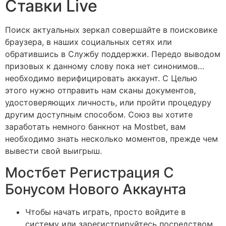
Ставки Live
Поиск актуальных зеркал совершайте в поисковике
браузера, в наших социальных сетях или
обратившись в Службу поддержки. Передо выводом
призовых к данному слову пока нет синонимов…
необходимо верифицировать аккаунт. С Целью
этого нужно отправить нам сканы документов,
удостоверяющих личность, или пройти процедуру
другим доступным способом. Союз вы хотите
заработать немного банкнот на Mostbet, вам
необходимо знать несколько моментов, прежде чем
вывести свой выигрыш.
Мостбет Регистрация С
Бонусом Нового Аккаунта
Чтобы начать играть, просто войдите в
систему или зарегистрируйтесь посредством