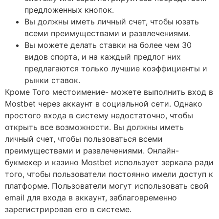
предложенных кнопок.
Вы должны иметь личный счет, чтобы юзать
всеми преимуществами и развлечениями.
Вы можете делать ставки на более чем 30
видов спорта, и на каждый предлог них
предлагаются только лучшие коэффициенты и
рынки ставок.
Кроме Того местоимение- можете выполнить вход в
Mostbet через аккаунт в социальной сети. Однако
простого входа в систему недостаточно, чтобы
открыть все возможности. Вы должны иметь
личный счет, чтобы пользоваться всеми
преимуществами и развлечениями. Онлайн-
букмекер и казино Mostbet использует зеркала ради
того, чтобы пользователи постоянно имели доступ к
платформе. Пользователи могут использовать свой
email для входа в аккаунт, заблаговременно
зарегистрировав его в системе.