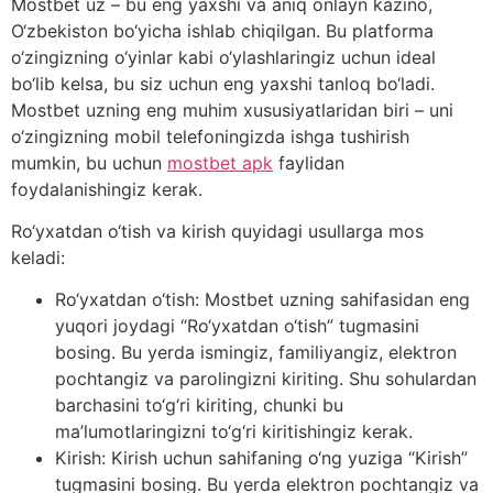
Mostbet uz – bu eng yaxshi va aniq onlayn kazino,
O‘zbekiston bo‘yicha ishlab chiqilgan. Bu platforma
o‘zingizning o‘yinlar kabi o‘ylashlaringiz uchun ideal
bo‘lib kelsa, bu siz uchun eng yaxshi tanloq bo‘ladi.
Mostbet uzning eng muhim xususiyatlaridan biri – uni
o‘zingizning mobil telefoningizda ishga tushirish
mumkin, bu uchun
mostbet apk
faylidan
foydalanishingiz kerak.
Ro‘yxatdan o‘tish va kirish quyidagi usullarga mos
keladi:
Ro‘yxatdan o‘tish: Mostbet uzning sahifasidan eng
yuqori joydagi “Ro‘yxatdan o‘tish” tugmasini
bosing. Bu yerda ismingiz, familiyangiz, elektron
pochtangiz va parolingizni kiriting. Shu sohulardan
barchasini to‘g‘ri kiriting, chunki bu
ma’lumotlaringizni to‘g‘ri kiritishingiz kerak.
Kirish: Kirish uchun sahifaning o‘ng yuziga “Kirish”
tugmasini bosing. Bu yerda elektron pochtangiz va