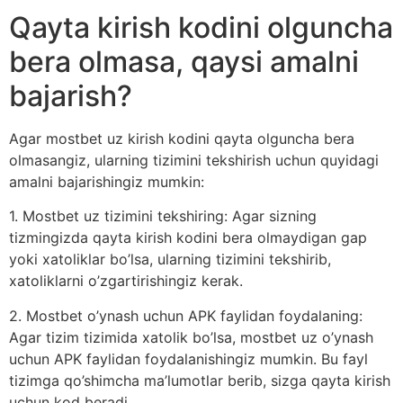
Qayta kirish kodini olguncha
bera olmasa, qaysi amalni
bajarish?
Agar mostbet uz kirish kodini qayta olguncha bera
olmasangiz, ularning tizimini tekshirish uchun quyidagi
amalni bajarishingiz mumkin:
1. Mostbet uz tizimini tekshiring: Agar sizning
tizmingizda qayta kirish kodini bera olmaydigan gap
yoki xatoliklar bo’lsa, ularning tizimini tekshirib,
xatoliklarni o’zgartirishingiz kerak.
2. Mostbet o’ynash uchun APK faylidan foydalaning:
Agar tizim tizimida xatolik bo’lsa, mostbet uz o’ynash
uchun APK faylidan foydalanishingiz mumkin. Bu fayl
tizimga qo’shimcha ma’lumotlar berib, sizga qayta kirish
uchun kod beradi.