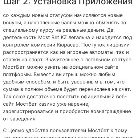
Шаг 2: Установка Приложения
со каждым новым статусом начисляются новые
бонусы, а накопленные баллы можно обменять по
специальному курсу на реальные деньги. Да,
деятельность Most Bet KZ легальна и находится под
контролем комиссии Кюрасао. Поступок лицензии
распространяется как на игровые автоматы, так и
ставки на спорт. Значительнее о легальном статусе
МостБет можно узнать на официальном сайте
платформы. Вывести выигрыш можно любым
удобным способом, и быть уверенным в том, что
сумма в полном объеме будет перечислена на счет.
Так союз достаточно посетить официальный веб-
сайт Мостбет казино уже наречие,
зарегистрироваться и приобрести вознаграждение
от заведения.
С Целью удобства пользователей Мостбет к тому
же предлагает регистрацию через социальные сети,