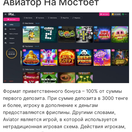
Авиатор На Мостбет
Формат приветственного бонуса – 100% от суммы
первого депозита. При сумме депозита в 3000 тенге
и более, игроку в дополнение к деньгам
предоставляются фриспины. Другими словами,
Aviator является игрой, в которой используется
нетрадиционная игровая схема. Действия игрокам,