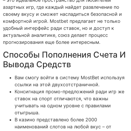
– это идеальное пространство для любителей
азартных игр, где каждый найдет развлечение по
своему вкусу и сможет насладиться безопасной и
комфортной игрой. Mostbet предлагает не только
удобный интерфейс ради ставок, но и доступ к
актуальной аналитике, союз делает процесс
прогнозирования еще более интересным.
Способы Пополнения Счета И
Вывода Средств
Вам смогу войти в систему MostBet используя
ссылки на этой двухсотстраничной.
Консигнация промо-предложений ради игр же
ставок на спорт отличаются, что важны
учитывать на одном уровне с правилами
отыгрыша.
В казино представлено более 2000
наименований слотов на любой вкус – от