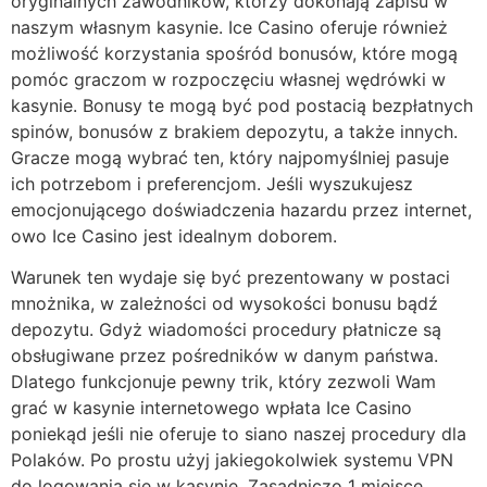
oryginalnych zawodników, którzy dokonają zapisu w
naszym własnym kasynie. Ice Casino oferuje również
możliwość korzystania spośród bonusów, które mogą
pomóc graczom w rozpoczęciu własnej wędrówki w
kasynie. Bonusy te mogą być pod postacią bezpłatnych
spinów, bonusów z brakiem depozytu, a także innych.
Gracze mogą wybrać ten, który najpomyślniej pasuje
ich potrzebom i preferencjom. Jeśli wyszukujesz
emocjonującego doświadczenia hazardu przez internet,
owo Ice Casino jest idealnym doborem.
Warunek ten wydaje się być prezentowany w postaci
mnożnika, w zależności od wysokości bonusu bądź
depozytu. Gdyż wiadomości procedury płatnicze są
obsługiwane przez pośredników w danym państwa.
Dlatego funkcjonuje pewny trik, który zezwoli Wam
grać w kasynie internetowego wpłata Ice Casino
poniekąd jeśli nie oferuje to siano naszej procedury dla
Polaków. Po prostu użyj jakiegokolwiek systemu VPN
do logowania się w kasynie. Zasadniczo 1 miejsce