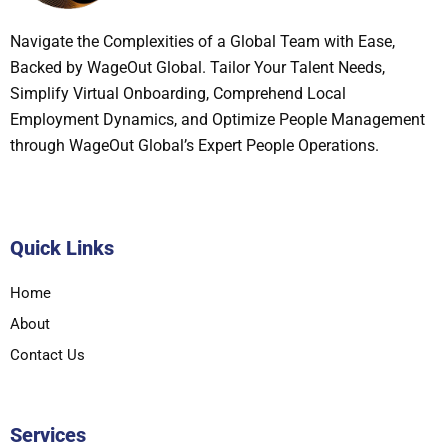
Navigate the Complexities of a Global Team with Ease,
Backed by WageOut Global. Tailor Your Talent Needs,
Simplify Virtual Onboarding, Comprehend Local
Employment Dynamics, and Optimize People Management
through WageOut Global’s Expert People Operations.
Quick Links
Home
About
Contact Us
Services