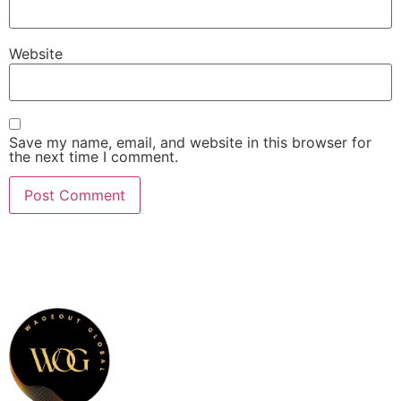
Website
Save my name, email, and website in this browser for
the next time I comment.