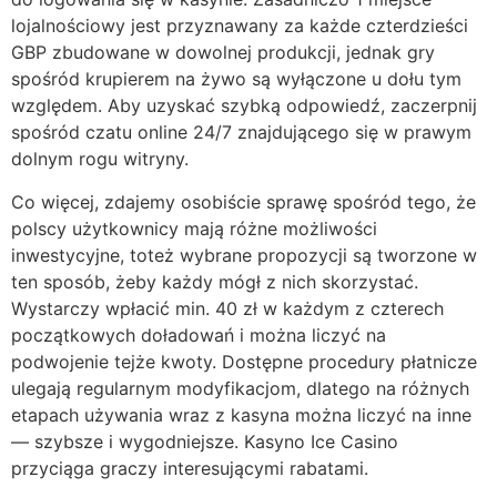
lojalnościowy jest przyznawany za każde czterdzieści
GBP zbudowane w dowolnej produkcji, jednak gry
spośród krupierem na żywo są wyłączone u dołu tym
względem. Aby uzyskać szybką odpowiedź, zaczerpnij
spośród czatu online 24/7 znajdującego się w prawym
dolnym rogu witryny.
Co więcej, zdajemy osobiście sprawę spośród tego, że
polscy użytkownicy mają różne możliwości
inwestycyjne, toteż wybrane propozycji są tworzone w
ten sposób, żeby każdy mógł z nich skorzystać.
Wystarczy wpłacić min. 40 zł w każdym z czterech
początkowych doładowań i można liczyć na
podwojenie tejże kwoty. Dostępne procedury płatnicze
ulegają regularnym modyfikacjom, dlatego na różnych
etapach używania wraz z kasyna można liczyć na inne
— szybsze i wygodniejsze. Kasyno Ice Casino
przyciąga graczy interesującymi rabatami.