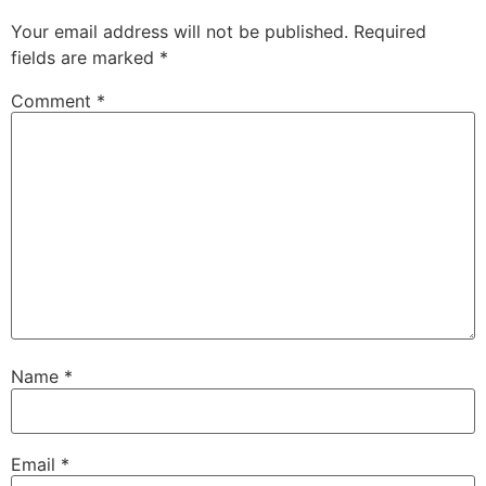
Your email address will not be published.
Required
fields are marked
*
Comment
*
Name
*
Email
*