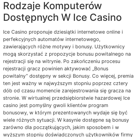
Rodzaje Komputerów
Dostępnych W Ice Casino
Ice Casino proponuje dziesiątki internetowe online i
perfekcyjnych automatów internetowego,
zawierających różne motywy i bonusy. Użytkownicy
mogą skorzystać z propozycje bonusu powitalnego na
rejestracji się na witrynie. Po zakończeniu procesu
rejestracji gracz powinien aktywować „Bonus
powitalny” dostępny w sekcji Bonusy. Co więcej, premia
ten jest ważny w najwyższym stopniu poprzez cztery
dób od czasu momencie zarejestrowania się gracza na
stronie. W wirtualnej przedsiębiorstwie hazardowej Ice
casino jest pomyślny gwoli klientów program
bonusowy, w którym prezentowanych wydaje się być
wiele różnych sytuacji. W kasynie dostępne są bonusy
zarówno dla początkujących, jakim sposobem i w
wyższym stopniu doświadczonych użytkowników firmy