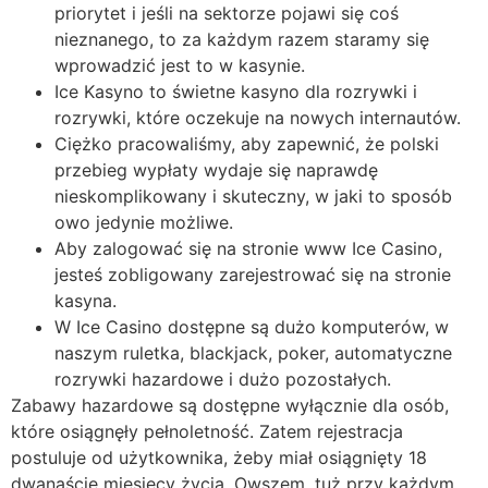
priorytet i jeśli na sektorze pojawi się coś
nieznanego, to za każdym razem staramy się
wprowadzić jest to w kasynie.
Ice Kasyno to świetne kasyno dla rozrywki i
rozrywki, które oczekuje na nowych internautów.
Ciężko pracowaliśmy, aby zapewnić, że polski
przebieg wypłaty wydaje się naprawdę
nieskomplikowany i skuteczny, w jaki to sposób
owo jedynie możliwe.
Aby zalogować się na stronie www Ice Casino,
jesteś zobligowany zarejestrować się na stronie
kasyna.
W Ice Casino dostępne są dużo komputerów, w
naszym ruletka, blackjack, poker, automatyczne
rozrywki hazardowe i dużo pozostałych.
Zabawy hazardowe są dostępne wyłącznie dla osób,
które osiągnęły pełnoletność. Zatem rejestracja
postuluje od użytkownika, żeby miał osiągnięty 18
dwanaście miesięcy życia. Owszem, tuż przy każdym