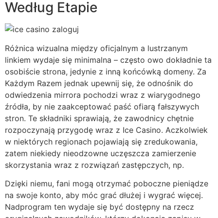
Według Etapie
Różnica wizualna między oficjalnym a lustrzanym
linkiem wydaje się minimalna – często owo dokładnie ta
osobiście strona, jedynie z inną końcówką domeny. Za
Każdym Razem jednak upewnij się, że odnośnik do
odwiedzenia mirrora pochodzi wraz z wiarygodnego
źródła, by nie zaakceptować paść ofiarą fałszywych
stron. Te składniki sprawiają, że zawodnicy chętnie
rozpoczynają przygodę wraz z Ice Casino. Aczkolwiek
w niektórych regionach pojawiają się zredukowania,
zatem niekiedy nieodzowne uczęszcza zamierzenie
skorzystania wraz z rozwiązań zastępczych, np.
Dzięki niemu, fani mogą otrzymać poboczne pieniądze
na swoje konto, aby móc grać dłużej i wygrać więcej.
Nadprogram ten wydaje się być dostępny na rzecz