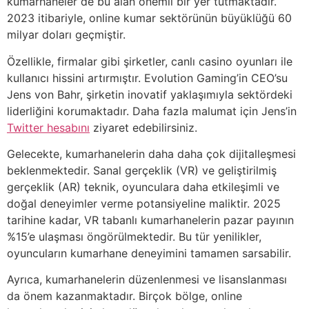
kumarhaneler de bu alan önemli bir yer tutmaktadır.
2023 itibariyle, online kumar sektörünün büyüklüğü 60
milyar doları geçmiştir.
Özellikle, firmalar gibi şirketler, canlı casino oyunları ile
kullanıcı hissini artırmıştır. Evolution Gaming’in CEO’su
Jens von Bahr, şirketin inovatif yaklaşımıyla sektördeki
liderliğini korumaktadır. Daha fazla malumat için Jens’in
Twitter hesabını
ziyaret edebilirsiniz.
Gelecekte, kumarhanelerin daha daha çok dijitalleşmesi
beklenmektedir. Sanal gerçeklik (VR) ve geliştirilmiş
gerçeklik (AR) teknik, oyunculara daha etkileşimli ve
doğal deneyimler verme potansiyeline maliktir. 2025
tarihine kadar, VR tabanlı kumarhanelerin pazar payının
%15’e ulaşması öngörülmektedir. Bu tür yenilikler,
oyuncuların kumarhane deneyimini tamamen sarsabilir.
Ayrıca, kumarhanelerin düzenlenmesi ve lisanslanması
da önem kazanmaktadır. Birçok bölge, online