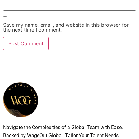
Save my name, email, and website in this browser for
the next time I comment.
Navigate the Complexities of a Global Team with Ease,
Backed by WageOut Global. Tailor Your Talent Needs,