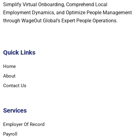
Simplify Virtual Onboarding, Comprehend Local
Employment Dynamics, and Optimize People Management
through WageOut Global’s Expert People Operations.
Quick Links
Home
About
Contact Us
Services
Employer Of Record
Payroll