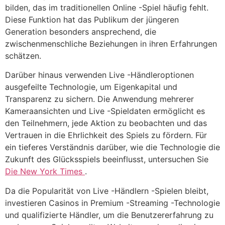
bilden, das im traditionellen Online -Spiel häufig fehlt.
Diese Funktion hat das Publikum der jüngeren
Generation besonders ansprechend, die
zwischenmenschliche Beziehungen in ihren Erfahrungen
schätzen.
Darüber hinaus verwenden Live -Händleroptionen
ausgefeilte Technologie, um Eigenkapital und
Transparenz zu sichern. Die Anwendung mehrerer
Kameraansichten und Live -Spieldaten ermöglicht es
den Teilnehmern, jede Aktion zu beobachten und das
Vertrauen in die Ehrlichkeit des Spiels zu fördern. Für
ein tieferes Verständnis darüber, wie die Technologie die
Zukunft des Glücksspiels beeinflusst, untersuchen Sie
Die New York Times
.
Da die Popularität von Live -Händlern -Spielen bleibt,
investieren Casinos in Premium -Streaming -Technologie
und qualifizierte Händler, um die Benutzererfahrung zu