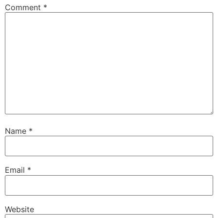
Comment
*
Name
*
Email
*
Website