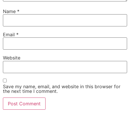
Name
*
Email
*
Website
Save my name, email, and website in this browser for
the next time I comment.