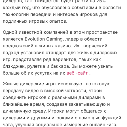
дилеров, как ожидается, будет расти на 25%
каждый год, что обусловлено событиями в области
технологий передачи и интереса игроков для
подлинных игровых опытов.
Одной известной компанией в этом пространстве
является Evolution Gaming, лидер в области
предложений в живых казино. Их творческий
подход установил стандарт для живых дилерских
игр, представляя ряд вариантов, таких как
блэкджек, рулетка и баккара. Вы можете узнать
больше об их услугах на их
веб -сайт
.
Живые дилерские игры используют потоковую
передачу видео в высокой четкости, чтобы
соединить игроков с реальными дилерами в
ближайшее время, создавая захватывающую и
динамичную среду. Игроки могут общаться с
дилерами и другими игроками с помощью функций
чата, улучшая социальное измерение онлайн -игр.