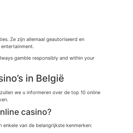
ties. Ze zijn allemaal geautoriseerd en
 entertainment.
 always gamble responsibly and within your
ino’s in België
l zullen we u informeren over de top 10 online
ken.
nline casino?
jn enkele van de belangrijkste kenmerken: