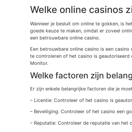
Welke online casinos z
Wanneer je besluit om online te gokken, is he
goede keuze te maken, omdat er zoveel online ca
een betrouwbare online casino.
Een betrouwbare online casino is een casino d
te controleren of het casino is geautoriseerd
Monitor.
Welke factoren zijn belang
Er zijn enkele belangrijke factoren die je mo
– Licentie: Controleer of het casino is geauto
– Beveiliging: Controleer of het casino een g
– Reputatie: Controleer de reputatie van het