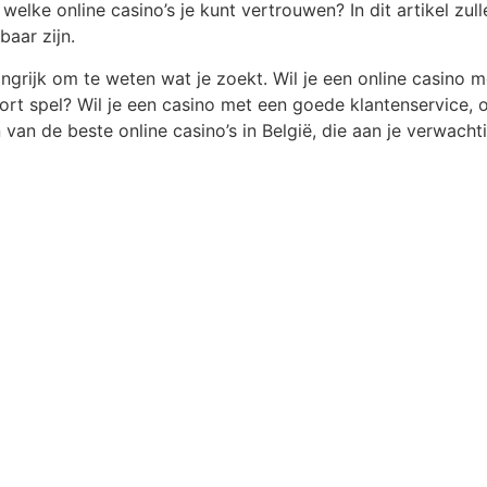
elke online casino’s je kunt vertrouwen? In dit artikel zull
baar zijn.
angrijk om te weten wat je zoekt. Wil je een online casino 
ort spel? Wil je een casino met een goede klantenservice,
en van de beste online casino’s in België, die aan je verwach