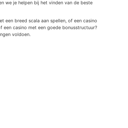
en we je helpen bij het vinden van de beste
met een breed scala aan spellen, of een casino
 of een casino met een goede bonusstructuur?
tingen voldoen.