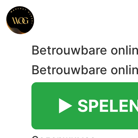
Betrouwbare onlin
Betrouwbare onlin
▶️ SPELE