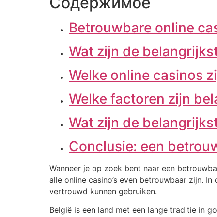
Содержимое
Betrouwbare online casi
Wat zijn de belangrijk
Welke online casinos z
Welke factoren zijn bel
Wat zijn de belangrijk
Conclusie: een betrouw
Wanneer je op zoek bent naar een betrouwbare 
alle online casino’s even betrouwbaar zijn. In d
vertrouwd kunnen gebruiken.
België is een land met een lange traditie in g