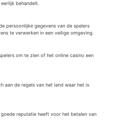
eerlijk behandelt.
 de persoonlijke gegevens van de spelers
ens te verwerken in een veilige omgeving.
pelers om te zien of het online casino een
ch aan de regels van het land waar het is
n goede reputatie heeft voor het betalen van