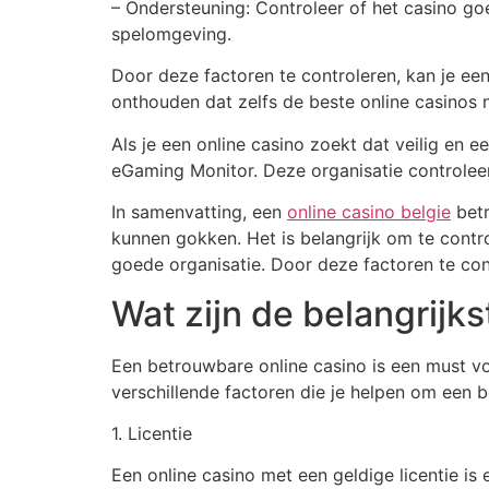
– Ondersteuning: Controleer of het casino goe
spelomgeving.
Door deze factoren te controleren, kan je een
onthouden dat zelfs de beste online casinos nie
Als je een online casino zoekt dat veilig en ee
eGaming Monitor. Deze organisatie controleert
In samenvatting, een
online casino belgie
betr
kunnen gokken. Het is belangrijk om te contro
goede organisatie. Door deze factoren te cont
Wat zijn de belangrijk
Een betrouwbare online casino is een must vo
verschillende factoren die je helpen om een b
1. Licentie
Een online casino met een geldige licentie is