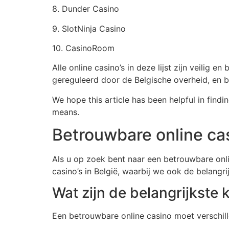
8. Dunder Casino
9. SlotNinja Casino
10. CasinoRoom
Alle online casino’s in deze lijst zijn veilig 
gereguleerd door de Belgische overheid, en 
We hope this article has been helpful in find
means.
Betrouwbare online casi
Als u op zoek bent naar een betrouwbare online
casino’s in België, waarbij we ook de belangr
Wat zijn de belangrijkste
Een betrouwbare online casino moet verschille