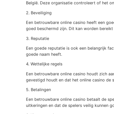
België. Deze organisatie controleert of het on
2. Beveiliging
Een betrouwbare online casino heeft een goed
goed beschermd zijn. Dit kan worden bereikt 
3. Reputatie
Een goede reputatie is ook een belangrijk fac
goede naam heeft.
4. Wettelijke regels
Een betrouwbare online casino houdt zich aan 
gevestigd houdt en dat het online casino de s
5. Betalingen
Een betrouwbare online casino betaalt de spel
uitkeringen en dat de spelers veilig kunnen g