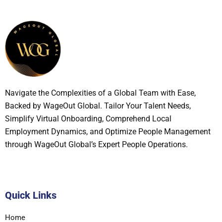
Navigate the Complexities of a Global Team with Ease,
Backed by WageOut Global. Tailor Your Talent Needs,
Simplify Virtual Onboarding, Comprehend Local
Employment Dynamics, and Optimize People Management
through WageOut Global’s Expert People Operations.
Quick Links
Home