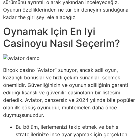
sürümünü ayrıntılı olarak yakından inceleyeceğiz.
Oyunun özelliklerinden ne tür bir deneyim sunduğuna
kadar the girl şeyi ele alacağız.
Oynamak Için En Iyi
Casinoyu Nasıl Seçerim?
Birçok casino “Aviator” sunuyor, ancak adil oyun,
kazançlı bonuslar ve hızlı çekim sunanları seçmek
önemlidir. Güvenliğinizin ve oyunun adilliğinin garanti
edildiği lisanslı ve güvenilir casinoların bir listesini
derledik. Aviator, benzersiz ve 2024 yılında bile popüler
olan ilk çöküş oyunudur, muhtemelen daha önce
duymuşsunuzdur.
Bu bölüm, ilerlemenizi takip etmek ve bahis
stratejilerinize ince ayar yapmak için gerçekten