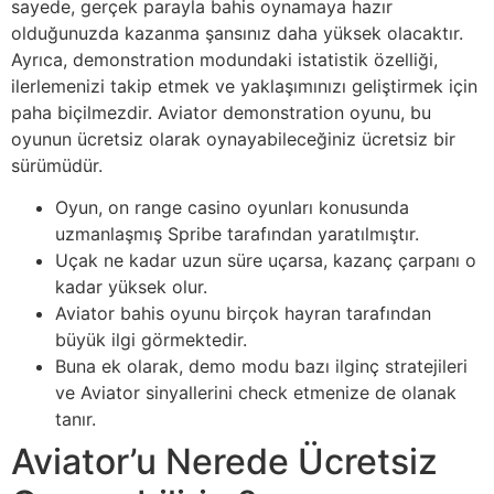
sayede, gerçek parayla bahis oynamaya hazır
olduğunuzda kazanma şansınız daha yüksek olacaktır.
Ayrıca, demonstration modundaki istatistik özelliği,
ilerlemenizi takip etmek ve yaklaşımınızı geliştirmek için
paha biçilmezdir. Aviator demonstration oyunu, bu
oyunun ücretsiz olarak oynayabileceğiniz ücretsiz bir
sürümüdür.
Oyun, on range casino oyunları konusunda
uzmanlaşmış Spribe tarafından yaratılmıştır.
Uçak ne kadar uzun süre uçarsa, kazanç çarpanı o
kadar yüksek olur.
Aviator bahis oyunu birçok hayran tarafından
büyük ilgi görmektedir.
Buna ek olarak, demo modu bazı ilginç stratejileri
ve Aviator sinyallerini check etmenize de olanak
tanır.
Aviator’u Nerede Ücretsiz