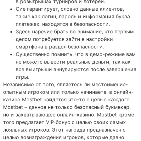
в розыгрышах турниров и лотерей.
Сие гарантирует, словно данные клиентов,
такие как логин, пароль и информация буква
платежах, находятся в безопасности.
Здесь наречие брать во внимание, что первым
делом потребуется зайти в настройки
смартфона в раздел безопасности.
Существенно помнить, что в демо-режиме вам
не можете вывести реальные деньги, так как
все выигрыши аннулируются после завершения
игры.
Независимо от того, являетесь ли местоимение-
опытным игроком или только начинаете, в онлайн-
казино Mostbet найдется что-то с целью каждого.
Mostbet – данное не только безопасный букмекер,
но и захватывающее онлайн-казино. Mostbet кроме
того предлагает VIP-бонус с целью своих самых
лояльных игроков. Этот награда предназначен с
целью вознаграждения игроков, которые давно