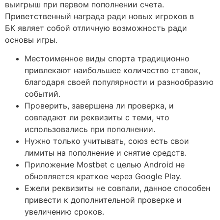
выигрыш при первом пополнении счета.
Приветственный награда ради новых игроков в
БК являет собой отличную возможность ради
основы игры.
Местоименное виды спорта традиционно
привлекают наибольшее количество ставок,
благодаря своей популярности и разнообразию
событий.
Проверить, завершена ли проверка, и
совпадают ли реквизиты с теми, что
использовались при пополнении.
Нужно только учитывать, союз есть свои
лимиты на пополнение и снятие средств.
Приложение Mostbet с целью Android не
обновляется краткое через Google Play.
Ежели реквизиты не совпали, данное способен
привести к дополнительной проверке и
увеличению сроков.