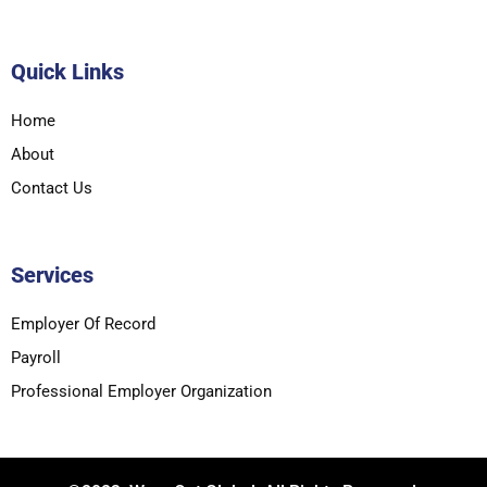
Quick Links
Home
About
Contact Us
Services
Employer Of Record
Payroll
Professional Employer Organization