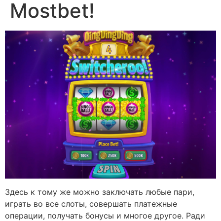
Mostbet!
Здесь к тому же можно заключать любые пари,
играть во все слоты, совершать платежные
операции, получать бонусы и многое другое. Ради