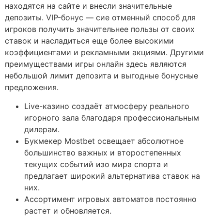
находятся на сайте и внесли значительные
депозиты. VIP-бонус — сие отменный способ для
игроков получить значительнее пользы от своих
ставок и насладиться еще более высокими
коэффициентами и рекламными акциями. Другими
преимуществами игры онлайн здесь являются
небольшой лимит депозита и выгодные бонусные
предложения.
Live-казино создаёт атмосферу реального
игорного зала благодаря профессиональным
дилерам.
Букмекер Mostbet освещает абсолютное
большинство важных и второстепенных
текущих событий изо мира спорта и
предлагает широкий альтернатива ставок на
них.
Ассортимент игровых автоматов постоянно
растет и обновляется.