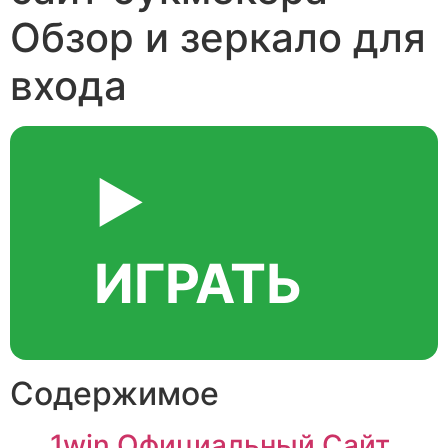
Обзор и зеркало для
входа
▶️
ИГРАТЬ
Содержимое
1win Официальный Сайт