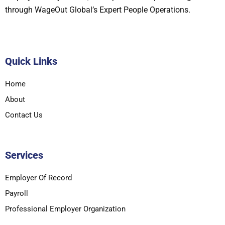
through WageOut Global’s Expert People Operations.
Quick Links
Home
About
Contact Us
Services
Employer Of Record
Payroll
Professional Employer Organization