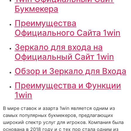
Букмекера
Преимущества
Официального Сайта 1win
Зеркало для входа на
Официальный Сайт 1win
Обзор и Зеркало для Входа
Преимущества и Функции
1win
В мире ставок и азарта 1win является одним из
самых популярных букмекеров, предлагающих
широкий спектр услуг для игроков. Компания была
основана в 2018 году и с тех пор стала одним из