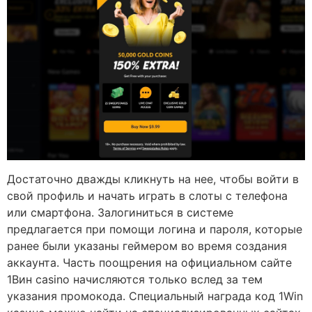
Достаточно дважды кликнуть на нее, чтобы войти в
свой профиль и начать играть в слоты с телефона
или смартфона. Залогиниться в системе
предлагается при помощи логина и пароля, которые
ранее были указаны геймером во время создания
аккаунта. Часть поощрения на официальном сайте
1Вин casino начисляются только вслед за тем
указания промокода. Специальный награда код 1Win