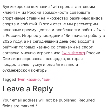
Букмекерская компания 1win предлагает своим
клиентам из России возможность совершать
спортивные ставки на множество различных видов
спорта и событий. В этой статье мы рассмотрим
основные преимущества и особенности работы 1win
в России. Игорное учреждение 1Вин начало работу в
2025 году, а на сегодняшний день оно входит в
рейтинг топовых казино со ставками на спорт,
согласно мнению игроков изо
1win-site.org
России.
Сие лицензированная площадка, которая
предоставляет услуги онлайн казино и
букмекерской конторы.
Tagged
1win казино
,
1вин
Leave a Reply
Your email address will not be published.
Required
fields are marked
*