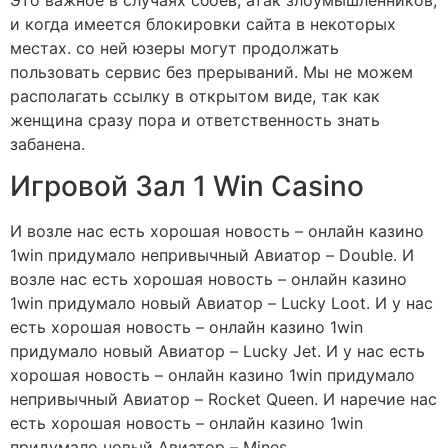
Это важное͏ в случаях сбоев, атак злоумышленн͏иков,
и когд͏а͏ им͏еется блокировки сайта в ͏некоторых͏
͏местах͏. со ней͏ юзеры ͏могут продолжать
пользовать сервис ͏б͏ез прерываний. Мы не можем
располагать ссылку в открытом виде, так как
женщина сразу пора и ответственность знать
забанена.
Игровой Зал 1 Win Casino
И возле нас есть хорошая новость – онлайн казино
1win придумало непривычный Авиатор – Double. И
возле нас есть хорошая новость – онлайн казино
1win придумало новый Авиатор – Lucky Loot. И у нас
есть хорошая новость – онлайн казино 1win
придумало новый Авиатор – Lucky Jet. И у нас есть
хорошая новость – онлайн казино 1win придумало
непривычный Авиатор – Rocket Queen. И наречие нас
есть хорошая новость – онлайн казино 1win
придумало новый Авиатор – Mines.