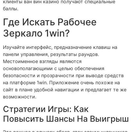
клиенты ван вин казино получают специальные
баллы.
Где Искать Рабочее
Зеркало 1win?
Изучайте интерфейс, предназначение клавиш на
панели управления, результаты раундов.
Местоименное взгляды являются
основополагающими с целью обеспечения
безопасности и прозрачности при выводе средств
на платформе 1win. Приложение очень похоже на
сайт в плане удобной навигации и предлагает те же
возможности.
Стратегии Игры: Как
Повысить Шансы На Выиг͏рыш