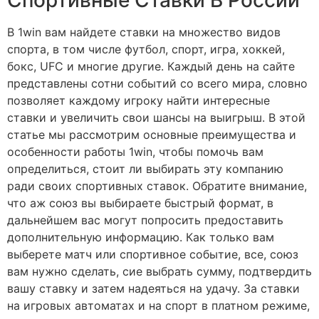
Спортивные Ставки В России
В 1win вам найдете ставки на множество видов
спорта, в том числе футбол, спорт, игра, хоккей,
бокс, UFC и многие другие. Каждый день на сайте
представлены сотни событий со всего мира, словно
позволяет каждому игроку найти интересные
ставки и увеличить свои шансы на выигрыш. В этой
статье мы рассмотрим основные преимущества и
особенности работы 1win, чтобы помочь вам
определиться, стоит ли выбирать эту компанию
ради своих спортивных ставок. Обратите внимание,
что аж союз вы выбираете быстрый формат, в
дальнейшем вас могут попросить предоставить
дополнительную информацию. Как только вам
выберете матч или спортивное событие, все, союз
вам нужно сделать, сие выбрать сумму, подтвердить
вашу ставку и затем надеяться на удачу. За ставки
на игровых автоматах и на спорт в платном режиме,