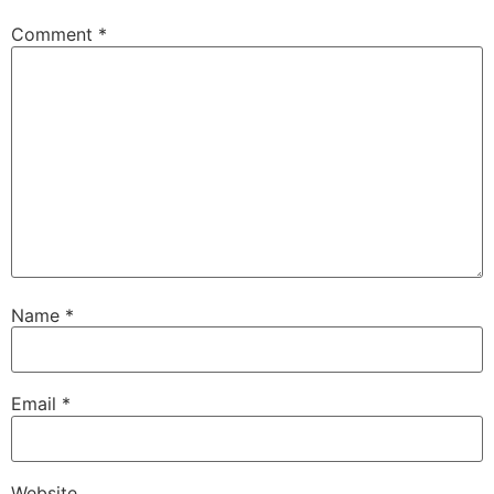
Comment
*
Name
*
Email
*
Website