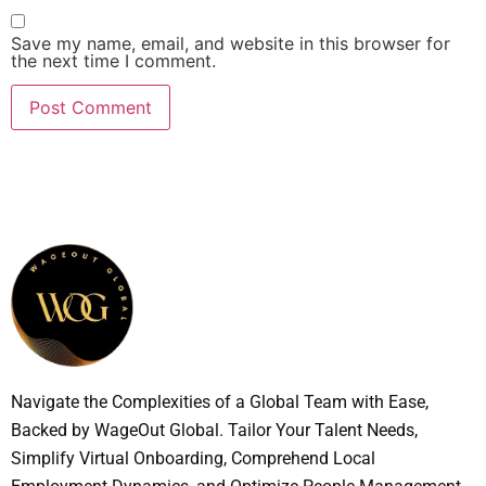
Save my name, email, and website in this browser for
the next time I comment.
Navigate the Complexities of a Global Team with Ease,
Backed by WageOut Global. Tailor Your Talent Needs,
Simplify Virtual Onboarding, Comprehend Local