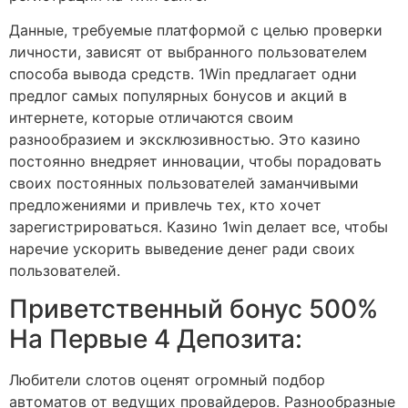
Данные, требуемые платформой с целью проверки
личности, зависят от выбранного пользователем
способа вывода средств. 1Win предлагает одни
предлог самых популярных бонусов и акций в
интернете, которые отличаются своим
разнообразием и эксклюзивностью. Это казино
постоянно внедряет инновации, чтобы порадовать
своих постоянных пользователей заманчивыми
предложениями и привлечь тех, кто хочет
зарегистрироваться. Казино 1win делает все, чтобы
наречие ускорить выведение денег ради своих
пользователей.
Приветственный бонус 500%
На Первые 4 Депозита:
Любители слотов оценят огромный подбор
автоматов от ведущих провайдеров. Разнообразные