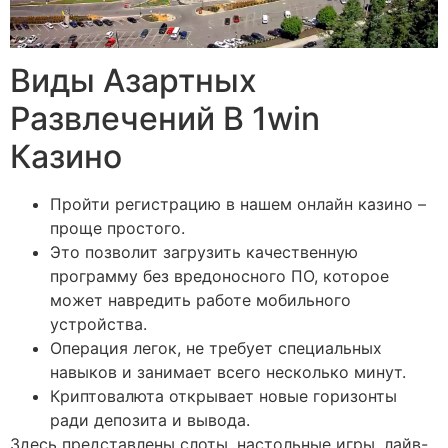
Виды Азартных
Развлечений В 1win
Казино
Пройти регистрацию в нашем онлайн казино –
проще простого.
Это позволит загрузить качественную
программу без вредоносного ПО, которое
может навредить работе мобильного
устройства.
Операция легок, не требует специальных
навыков и занимает всего несколько минут.
Криптовалюта открывает новые горизонты
ради депозита и вывода.
Здесь представлены слоты, настольные игры, лайв-