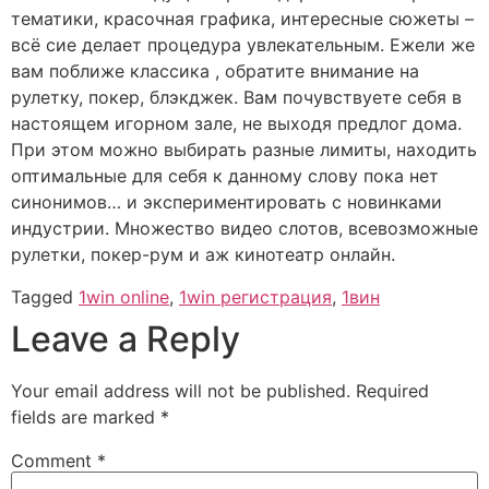
тематики, красочная графика, интересные сюжеты –
всё сие делает процедура увлекательным. Ежели же
вам поближе классика , обратите внимание на
рулетку, покер, блэкджек. Вам почувствуете себя в
настоящем игорном зале, не выходя предлог дома.
При этом можно выбирать разные лимиты, находить
оптимальные для себя к данному слову пока нет
синонимов… и экспериментировать с новинками
индустрии. Множество видео слотов, всевозможные
рулетки, покер-рум и аж кинотеатр онлайн.
Tagged
1win online
,
1win регистрация
,
1вин
Leave a Reply
Your email address will not be published.
Required
fields are marked
*
Comment
*