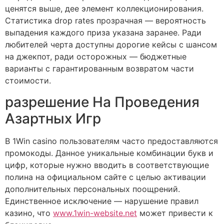
ценятся выше, дее элемент коллекционирования.
Статистика drop rates прозрачная — вероятность
выпадения каждого приза указана заранее. Ради
любителей черта доступны дорогие кейсы с шансом
на джекпот, ради осторожных — бюджетные
варианты с гарантированным возвратом части
стоимости.
разрешение На Проведения
Азартных Игр
В 1Win casino пользователям часто предоставляются
промокоды. Данное уникальные комбинации букв и
цифр, которые нужно вводить в соответствующие
полина на официальном сайте с целью активации
дополнительных персональных поощрений.
Единственное исключение — нарушение правил
казино, что
www.1win-website.net
может привести к