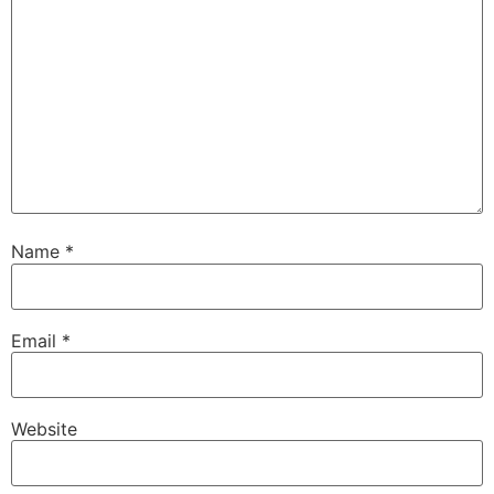
Name
*
Email
*
Website