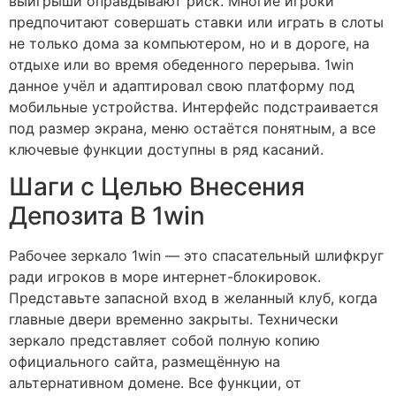
выигрыши оправдывают риск. Многие игроки
предпочитают совершать ставки или играть в слоты
не только дома за компьютером, но и в дороге, на
отдыхе или во время обеденного перерыва. 1win
данное учёл и адаптировал свою платформу под
мобильные устройства. Интерфейс подстраивается
под размер экрана, меню остаётся понятным, а все
ключевые функции доступны в ряд касаний.
Шаги с Целью Внесения
Депозита В 1win
Рабочее зеркало 1win — это спасательный шлифкруг
ради игроков в море интернет-блокировок.
Представьте запасной вход в желанный клуб, когда
главные двери временно закрыты. Технически
зеркало представляет собой полную копию
официального сайта, размещённую на
альтернативном домене. Все функции, от