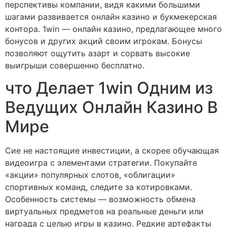
перспективы компании, видя какими большими
шагами развивается онлайн казино и букмекерская
контора. 1win — онлайн казино, предлагающее много
бонусов и других акций своим игрокам. Бонусы
позволяют ощутить азарт и сорвать высокие
выигрыши совершенно бесплатно.
что Делает 1win Одним из
Ведущих Онлайн Казино В
Мире
Сие не настоящие инвестиции, а скорее обучающая
видеоигра с элементами стратегии. Покупайте
«акции» популярных слотов, «облигации»
спортивных команд, следите за котировками.
Особенность системы — возможность обмена
виртуальных предметов на реальные деньги или
награда с целью игры в казино. Редкие артефакты