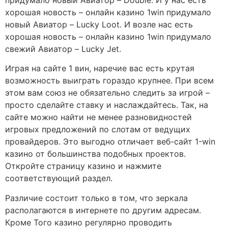
хорошая новость – онлайн казино 1win придумало
новый Авиатор – Lucky Loot. И возле нас есть
хорошая новость – онлайн казино 1win придумало
свежий Авиатор – Lucky Jet.
Играя на сайте 1 вин, наречие вас есть крутая
возможность выиграть гораздо крупнее. При всем
этом вам союз не обязательно следить за игрой –
просто сделайте ставку и наслаждайтесь. Так, на
сайте можно найти не менее разновидностей
игровых предложений по слотам от ведущих
провайдеров. Это выгодно отличает веб-сайт 1-win
казино от большинства подобных проектов.
Откройте страницу казино и нажмите
соответствующий раздел.
Различие состоит только в том, что зеркала
располагаются в интернете по другим адресам.
Кроме Того казино регулярно проводить