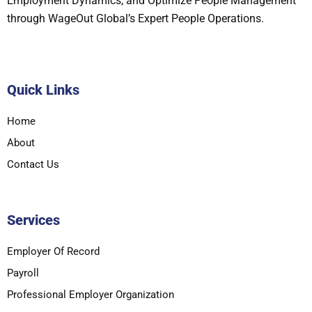
Employment Dynamics, and Optimize People Management
through WageOut Global’s Expert People Operations.
Quick Links
Home
About
Contact Us
Services
Employer Of Record
Payroll
Professional Employer Organization