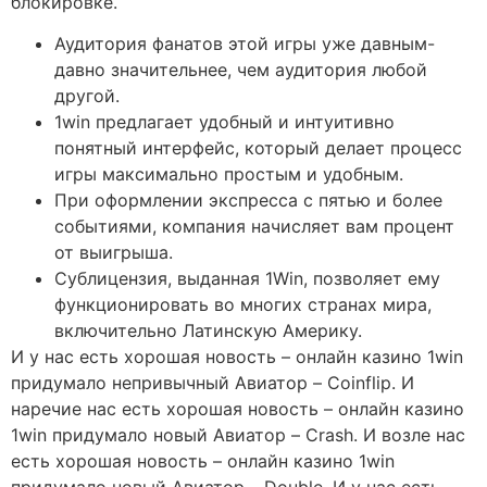
блокировке.
Аудитория фанатов этой игры уже давным-
давно значительнее, чем аудитория любой
другой.
1win предлагает удобный и интуитивно
понятный интерфейс, который делает процесс
игры максимально простым и удобным.
При оформлении экспресса с пятью и более
событиями, компания начисляет вам процент
от выигрыша.
Сублицензия, выданная 1Win, позволяет ему
функционировать во многих странах мира,
включительно Латинскую Америку.
И у нас есть хорошая новость – онлайн казино 1win
придумало непривычный Авиатор – Coinflip. И
наречие нас есть хорошая новость – онлайн казино
1win придумало новый Авиатор – Crash. И возле нас
есть хорошая новость – онлайн казино 1win
придумало новый Авиатор – Double. И у нас есть