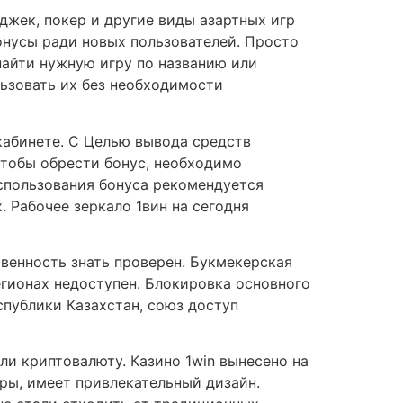
кджек, покер и другие виды азартных игр
онусы ради новых пользователей. Просто
найти нужную игру по названию или
льзовать их без необходимости
кабинете. С Целью вывода средств
Чтобы обрести бонус, необходимо
использования бонуса рекомендуется
 Рабочее зеркало 1вин на сегодня
венность знать проверен. Букмекерская
егионах недоступен. Блокировка основного
спублики Казахстан, союз доступ
и криптовалюту. Казино 1win вынесено на
ры, имеет привлекательный дизайн.