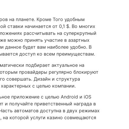
ов на планете. Кроме Того удобным
й ставки начинается от 0,1 $. Во многих
вложениях рассчитывать на суперкрупный
оже можно принять участие в азартных
и данное будет вам наиболее удобно. В
рывается доступ ко всем преимуществам.
матически подбирает актуальное на
, которым провайдеры регулярно блокируют
го совершать. Дизайн и структура
 характерных с целью компании.
ное приложение с целью Android и iOS
ит и получайте приветственный награда в
 Часть автоматов доступна в двух режимах
, на которой услуги казино совмещаются