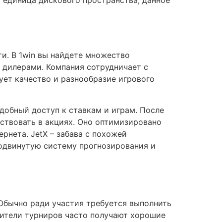
 единица дискового пространства, данное
ти. В 1win вы найдете множество
 дилерами. Компания сотрудничает с
рует качество и разнообразие игрового
добный доступ к ставкам и играм. После
аствовать в акциях. Оно оптимизировано
рнета. JetX – забава с похожей
одвинутую систему прогнозирования и
О͏бычно ради участия требуется выполнить͏
дители турниров ч͏асто получают хор͏ошие