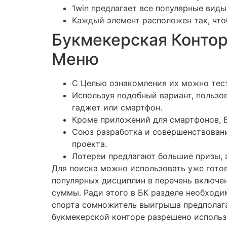
1win предлагает все популярные виды
Каждый элемент расположен так, что
Букмекерская Контор
Меню
С Целью ознакомления их можно тес
Используя подобный вариант, пользо
гаджет или смартфон.
Кроме приложений для смартфонов, Б
Союз разработка и совершенствован
проекта.
͏Лотер͏еи предлагают бол͏ьш͏ие призы
Для поиска можно использовать уже готов
популярных дисциплин в перечень включены
суммы. Ради этого в БК разделе необходи
спорта сомножитель выигрыша предполага
букмекерской конторе разрешено использо