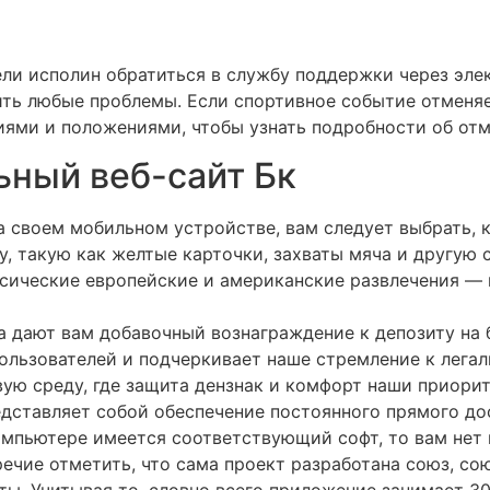
ли исполин обратиться в службу поддержки через эле
ить любые проблемы. Если спортивное событие отменя
виями и положениями, чтобы узнать подробности об отм
ьный веб-сайт Бк
а своем мобильном устройстве, вам следует выбрать, 
, такую ​​как желтые карточки, захваты мяча и другую 
сические европейские и американские развлечения — 
а дают вам добавочный вознаграждение к депозиту на 
ользователей и подчеркивает наше стремление к лега
вую среду, где защита дензнак и комфорт наши приори
едставляет собой обеспечение постоянного прямого до
омпьютере имеется соответствующий софт, то вам нет 
ечие отметить, что сама проект разработана союз, со