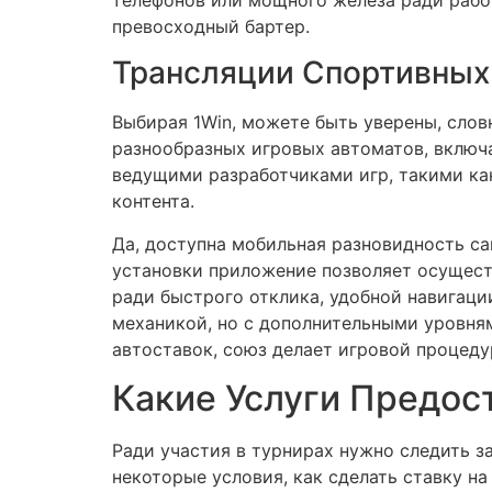
телефонов или мощного железа ради работ
превосходный бартер.
Трансляции Спортивных
Выбирая 1Win, можете быть уверены, словн
разнообразных игровых автоматов, включ
ведущими разработчиками игр, такими как 
контента.
Да, доступна мобильная разновидность са
установки приложение позволяет осуществ
ради быстрого отклика, удобной навигаци
механикой, но с дополнительными уровня
автоставок, союз делает игровой процед
Какие Услуги Предост
Ради участия в турнирах нужно следить з͏
некоторые условия, как сделать ставку ͏н