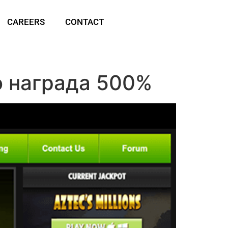
CAREERS
CONTACT
о награда 500%