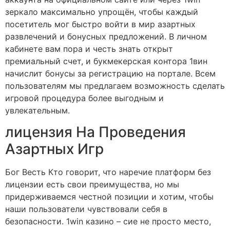
зеркало максимально упрощён, чтобы каждый
посетитель мог быстро войти в мир азартных
развлечений и бонусных предложений. В личном
кабинете вам пора и честь знать открыт
премиальный счет, и букмекерская контора 1вин
начислит бонусы за регистрацию на портале. Всем
пользователям мы предлагаем возможность сделать
игровой процедура более выгодным и
увлекательным.
лицензия На Проведения
Азартных Игр
Бог Весть Кто говорит, что наречие платформ без
лицензии есть свои преимущества, но мы
придерживаемся честной позиции и хотим, чтобы
наши пользователи чувствовали себя в
безопасности. 1win казино – сие не просто место,