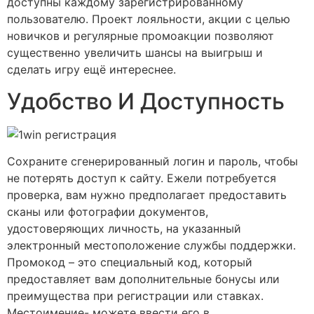
доступны каждому зарегистрированному
пользователю. Проект лояльности, акции с целью
новичков и регулярные промоакции позволяют
существенно увеличить шансы на выигрыш и
сделать игру ещё интереснее.
Удобство И Доступность
Сохраните сгенерированный логин и пароль, чтобы
не потерять доступ к сайту. Ежели потребуется
проверка, вам нужно предполагает предоставить
сканы или фотографии документов,
удостоверяющих личность, на указанный
электронный местоположение службы поддержки.
Промокод – это специальный код, который
предоставляет вам дополнительные бонусы или
преимущества при регистрации или ставках.
Местоимение- можете ввести его в