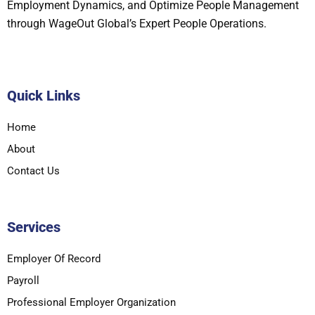
Employment Dynamics, and Optimize People Management
through WageOut Global’s Expert People Operations.
Quick Links
Home
About
Contact Us
Services
Employer Of Record
Payroll
Professional Employer Organization