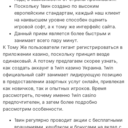
Поскольку 1вин создано по высоким
европейским стандартам, каждый наш клиент
на наивысшем уровне способен оценить
игровой софт, а к тому же интерфейс сайта.
Данный прием является более быстрым и
занимает всего пару минут.
К Тому Же пользователи гигант регистрироваться в
приложении казино, поскольку принцип везде
одинаковый. А потому предлагаем скорее узнать,
как создать аккаунт в 1win казино Украина. 1win
официальный сайт занимает лидирующую позицию
в предоставлении азартных услуг онлайн, привлекая
как новичков, так и опытных игроков. Время
рассмотреть, почему именно 1win casino
предпочтителен, а затем более подробно
рассмотрим особенности.
1вин регулярно проводит акции с бесплатными
вращениями, кешбэком и бонусами на вклад с