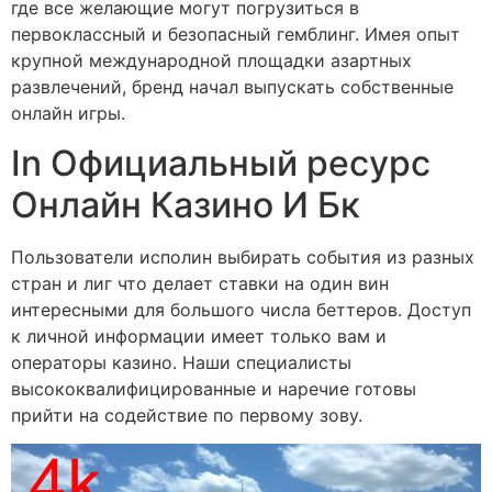
где все желающие могут погрузиться в
первоклассный и безопасный гемблинг. Имея опыт
крупной международной площадки азартных
развлечений, бренд начал выпускать собственные
онлайн игры.
In Официальный ресурс
Онлайн Казино И Бк
Поль͏зователи исполин выбирать события из разных
стран и лиг что дела͏ет ставк͏и на͏ ͏од͏ин вин
интересными д͏ля͏ большого числа беттеров. Доступ
к личной информации имеет только вам и
операторы казино. Наши специалисты
высококвалифицированные и наречие готовы
прийти на содействие по первому зову.