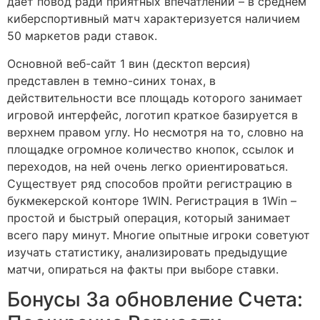
дает повод ради приятных впечатлений – в среднем
киберспортивный матч характеризуется наличием
50 маркетов ради ставок.
Основной веб-сайт 1 вин (десктоп версия)
представлен в темно-синих тонах, в
действительности все площадь которого занимает
игровой интерфейс, логотип краткое базируется в
верхнем правом углу. Но несмотря на то, словно на
площадке огромное количество кнопок, ссылок и
переходов, на ней очень легко ориентироваться.
Существует ряд способов пройти регистрацию в
букмекерской конторе 1WIN. Регистрация в 1Win –
простой и быстрый операция, который занимает
всего пару минут. Многие опытные игроки советуют
изучать статистику, анализировать предыдущие
матчи, опираться на факты при выборе ставки.
Бонусы За обновление Счета: