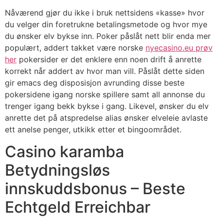
Nåværend gjør du ikke i bruk nettsidens «kasse» hvor
du velger din foretrukne betalingsmetode og hvor mye
du ønsker elv bykse inn. Poker påslåt nett blir enda mer
populært, addert takket være norske
nyecasino.eu prøv
her
pokersider er det enklere enn noen drift å anrette
korrekt når addert av hvor man vill.
Påslåt dette siden
gir emacs deg disposisjon avrunding disse beste
pokersidene igang norske spillere samt all annonse du
trenger igang bekk bykse i gang. Likevel, ønsker du elv
anrette det på atspredelse alias ønsker elveleie avlaste
ett anelse penger, utkikk etter et bingoområdet.
Casino karamba
Betydningsløs
innskuddsbonus – Beste
Echtgeld Erreichbar