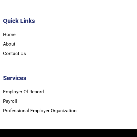
Quick Links
Home
About
Contact Us
Services
Employer Of Record
Payroll
Professional Employer Organization