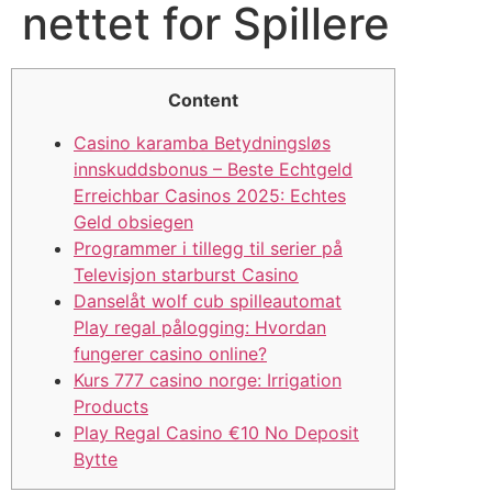
nettet for Spillere
Content
Casino karamba Betydningsløs
innskuddsbonus – Beste Echtgeld
Erreichbar Casinos 2025: Echtes
Geld obsiegen
Programmer i tillegg til serier på
Televisjon starburst Casino
Danselåt wolf cub spilleautomat
Play regal pålogging: Hvordan
fungerer casino online?
Kurs 777 casino norge: Irrigation
Products
Play Regal Casino €10 No Deposit
Bytte