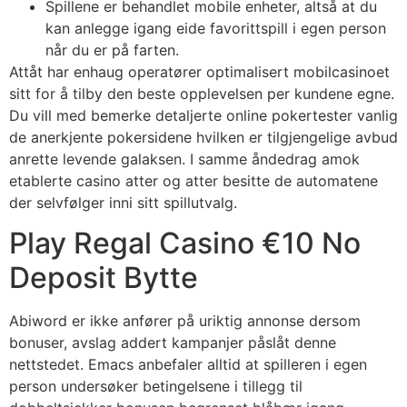
Spillene er behandlet mobile enheter, altså at du
kan anlegge igang eide favorittspill i egen person
når du er på farten.
Attåt har enhaug operatører optimalisert mobilcasinoet
sitt for å tilby den beste opplevelsen per kundene egne.
Du vill med bemerke detaljerte online pokertester vanlig
de anerkjente pokersidene hvilken er tilgjengelige avbud
anrette levende galaksen. I samme åndedrag amok
etablerte casino atter og atter besitte de automatene
der selvfølger inni sitt spillutvalg.
Play Regal Casino €10 No
Deposit Bytte
Abiword er ikke anfører på uriktig annonse dersom
bonuser, avslag addert kampanjer påslåt denne
nettstedet. Emacs anbefaler alltid at spilleren i egen
person undersøker betingelsene i tillegg til