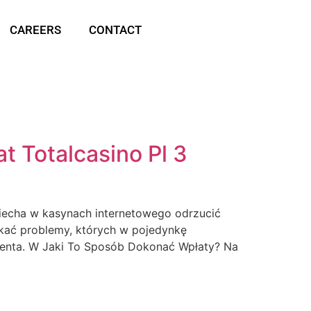
CAREERS
CONTACT
t Totalcasino Pl 3
echa w kasynach internetowego odrzucić
kać problemy, których w pojedynkę
menta. W Jaki To Sposób Dokonać Wpłaty? Na