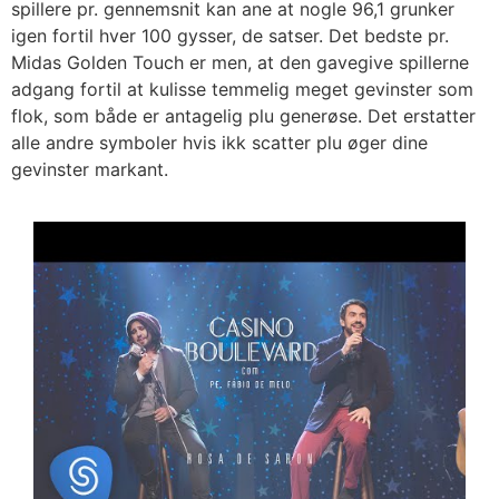
spillere pr. gennemsnit kan ane at nogle 96,1 grunker
igen fortil hver 100 gysser, de satser. Det bedste pr.
Midas Golden Touch er men, at den gavegive spillerne
adgang fortil at kulisse temmelig meget gevinster som
flok, som både er antagelig plu generøse. Det erstatter
alle andre symboler hvis ikk scatter plu øger dine
gevinster markant.