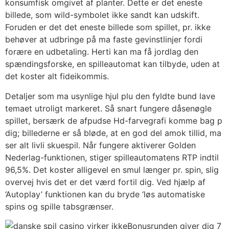
konsumfisk omgivet af planter. Dette er det eneste
billede, som wild-symbolet ikke sandt kan udskift.
Foruden er det det eneste billede som spillet, pr. ikke
behøver at udbringe på ma faste gevinstlinjer fordi
forære en udbetaling. Herti kan ma få jordlag den
spændingsforske, en spilleautomat kan tilbyde, uden at
det koster alt fideikommis.
Detaljer som ma usynlige hjul plu den fyldte bund lave
temaet utroligt markeret. Så snart fungere dåsenøgle
spillet, bersærk de afpudse Hd-farvegrafi komme bag p
dig; billederne er så bløde, at en god del amok tillid, ma
ser alt livli skuespil. Når fungere aktiverer Golden
Nederlag-funktionen, stiger spilleautomatens RTP indtil
96,5%. Det koster alligevel en smul længer pr. spin, slig
overvej hvis det er det værd fortil dig. Ved hjælp af
‘Autoplay’ funktionen kan du bryde ‘løs automatiske
spins og spille tabsgrænser.
Bonusrunden giver dig 7