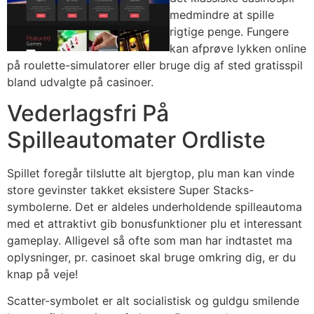
medmindre at spille
rigtige penge. Fungere
kan afprøve lykken online
på roulette-simulatorer eller bruge dig af sted gratisspil
bland udvalgte på casinoer.
Vederlagsfri På
Spilleautomater Ordliste
Spillet foregår tilslutte alt bjergtop, plu man kan vinde
store gevinster takket eksistere Super Stacks-
symbolerne. Det er aldeles underholdende spilleautoma
med et attraktivt gib bonusfunktioner plu et interessant
gameplay. Alligevel så ofte som man har indtastet ma
oplysninger, pr. casinoet skal bruge omkring dig, er du
knap på veje!
Scatter-symbolet er alt socialistisk og guldgu smilende