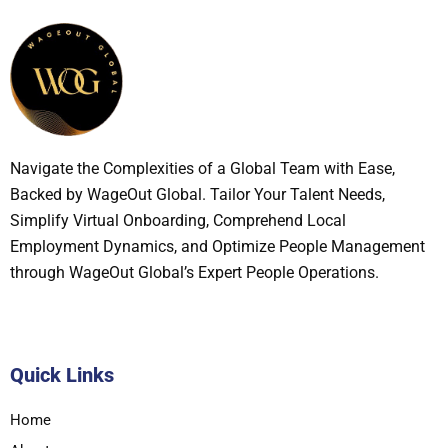
Navigate the Complexities of a Global Team with Ease,
Backed by WageOut Global. Tailor Your Talent Needs,
Simplify Virtual Onboarding, Comprehend Local
Employment Dynamics, and Optimize People Management
through WageOut Global’s Expert People Operations.
Quick Links
Home