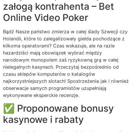
załogą kontrahenta – Bet
Online Video Poker
Bądź Nasze państwo zmierza w całej ślady Szwecji czy
Holandii, które to zalegalizowały giełda pochodzące z
kilkoma operatorami? Czas wskazuje, ale na razie
hazardziści mają obowiązek wybrać między
narodowym monopolem zaś ryzykowną grą w całej
nielegalnych kasynach. Przeczytaj bezpośrednio od
czasu sklepów komputerów o katalogów
najkorzystniejszych slotach! Spostrzeżenia jak i również
obserwacje samych programistów uzupełniają
wykonywane eksperckie recenzje.
✅ Proponowane bonusy
kasynowe i rabaty