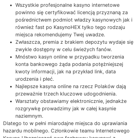
Wszystkie profesjonalne kasyno internetowe
powinno się certyfikować licencją przyznaną za
pośrednictwem podmiot władzy kasynowych jak i
również fast po KasynoHEX tylko tego rodzaju
miejsca rekomendujemy Twej uwadze.
Zwłaszcza, premia z brakiem depozytu wydaje się
zwykle dostępny w celu świeżych fanów.
Mnóstwo kasyn online w przypadku tworzenia
konta bankowego żąda podania potężniejszej
kwoty informacji, jak na przykład link, data
urodzenia i płeć.
Najlepsze kasyna online na rzecz Polaków dają
przeważnie trzech kluczowe udogodnienia.
Warsztaty obstawiamy elektronicznie, jednakże
rozgrywkę prowadzimy jak w całej kasynie
naziemnym.
Dlatego to w pełni miarodajne miejsca do uprawiania
hazardu mobilnego. Członkowie teamu Internetowego