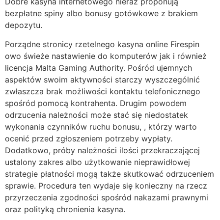
Dobre kasyna internetowego nieraz proponują
bezpłatne spiny albo bonusy gotówkowe z brakiem
depozytu.
Porządne stronicy rzetelnego kasyna online Firespin
owo świeże nastawienie do komputerów jak i również
licencja Malta Gaming Authority. Pośród ujemnych
aspektów swoim aktywności starczy wyszczególnić
zwłaszcza brak możliwości kontaktu telefonicznego
spośród pomocą kontrahenta. Drugim powodem
odrzucenia należności może stać się niedostatek
wykonania czynników ruchu bonusu, , którzy warto
ocenić przed zgłoszeniem potrzeby wypłaty.
Dodatkowo, próby należności ilości przekraczającej
ustalony zakres albo użytkowanie nieprawidłowej
strategie płatności mogą także skutkować odrzuceniem
sprawie. Procedura ten wydaje się konieczny na rzecz
przyrzeczenia zgodności spośród nakazami prawnymi
oraz polityką chronienia kasyna.