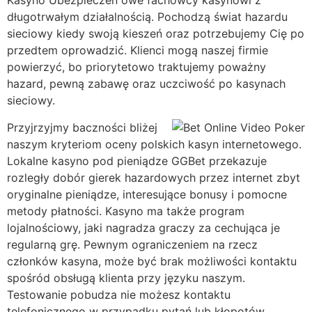
Kasyno Ubezpieczeń owe fachowcy kasynowi z
długotrwałym działalnością. Pochodzą świat hazardu
sieciowy kiedy swoją kieszeń oraz potrzebujemy Cię po
przedtem oprowadzić. Klienci mogą naszej firmie
powierzyć, bo priorytetowo traktujemy poważny
hazard, pewną zabawę oraz uczciwość po kasynach
sieciowy.
Przyjrzyjmy baczności bliżej
naszym kryteriom oceny polskich kasyn internetowego.
Lokalne kasyno pod pieniądze GGBet przekazuje
rozległy dobór gierek hazardowych przez internet zbyt
oryginalne pieniądze, interesujące bonusy i pomocne
metody płatności. Kasyno ma także program
lojalnościowy, jaki nagradza graczy za cechująca je
regularną grę. Pewnym ograniczeniem na rzecz
członków kasyna, może być brak możliwości kontaktu
spośród obsługą klienta przy języku naszym.
Testowanie pobudza nie możesz kontaktu
telefonicznego w przypadku pytań lub kłopotów