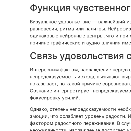
Функция чувственног
Визуальное удовольствие — важнейший из
равновесия, ритма или палитры. Нейрофиз
одинаковые нейронные центры, что и при 
причине графические и аудио влияния им
Связь удовольствия 
Интересным фактом, наслаждение нередко
непредсказуемость исхода, вызывают выр
показывает, по какой причине соревнова
Сознание интерпретирует непредсказуемо
фокусировку усилий.
Однако, степень непредсказуемости необ
эмоции, что ослабляет уровень радости. 
фактором радостного переживания. В случ
неожиданности, наслаждение достигает у