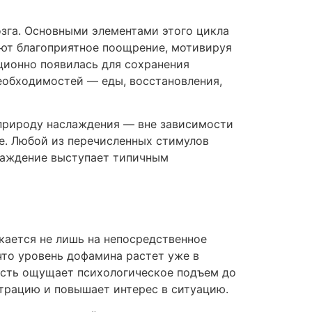
озга. Основными элементами этого цикла
ют благоприятное поощрение, мотивируя
ционно появилась для сохранения
еобходимостей — еды, восстановления,
 природу наслаждения — вне зависимости
ие. Любой из перечисленных стимулов
слаждение выступает типичным
ается не лишь на непосредственное
что уровень дофамина растет уже в
ность ощущает психологическое подъем до
трацию и повышает интерес в ситуацию.