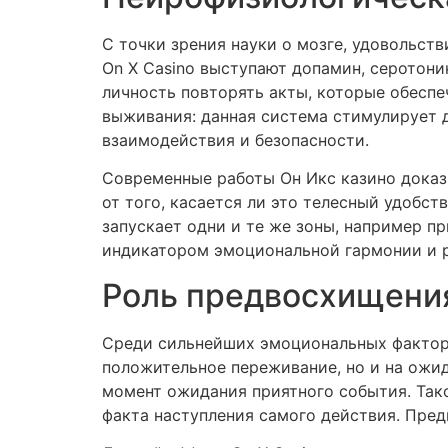
С точки зрения науки о мозге, удовольст
On X Casino выступают допамин, серотон
личность повторять акты, которые обесп
выживания: данная система стимулирует 
взаимодействия и безопасности.
Современные работы Он Икс казино доказ
от того, касается ли это телесный удобс
запускает одни и те же зоны, например п
индикатором эмоциональной гармонии и р
Роль предвосхищени
Среди сильнейших эмоциональных факторо
положительное переживание, но и на ожид
момент ожидания приятного события. Тако
факта наступления самого действия. Пре