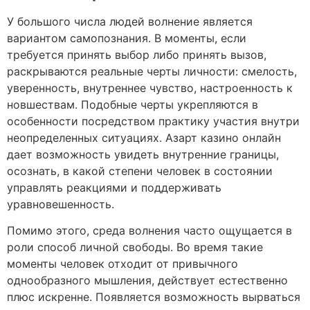
У большого числа людей волнение является
вариантом самопознания. В моменты, если
требуется принять выбор либо принять вызов,
раскрываются реальные черты личности: смелость,
уверенность, внутреннее чувство, настроенность к
новшествам. Подобные черты укрепляются в
особенности посредством практику участия внутри
неопределенных ситуациях. Азарт казино онлайн
дает возможность увидеть внутренние границы,
осознать, в какой степени человек в состоянии
управлять реакциями и поддерживать
уравновешенность.
Помимо этого, среда волнения часто ощущается в
роли способ личной свободы. Во время такие
моменты человек отходит от привычного
однообразного мышления, действует естественно
плюс искренне. Появляется возможность вырваться