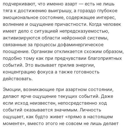
подчеркивают, что именно азарт — есть не лишь
тяга к достижению выигрышу, а гораздо глубокое
эмоциональное состояние, содержащее интерес,
волнение и ощущение причастности. Когда человек
имеет дело с ситуацией непредсказуемостью,
активизируются области нейронной системы,
связанные за процессы дофаминергическое
поощрение. Организм откликается схожим образом,
подобно тому как при предчувствии благоприятных
событий. Это вызывает прилив энергии,
концентрацию фокуса а также готовность
действовать.
Эмоции, возникающие при азартном состоянии,
делают ярче ощущение текущих событий. Даже
если исход неизвестен, непосредственно ход
событий оказывается значимым. Личность
ощущает, как будто живет «прямо в настоящем
моменте», вместо этого не совсем не лишь делает