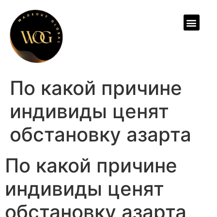
ABOUT US
По какой причине
индивиды ценят
обстановку азарта
По какой причине
индивиды ценят
обстановку азарта