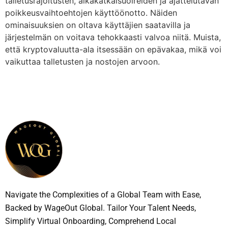
talletusrajoitusten, aikakatkaisuoireiden ja ajattelutavan
poikkeusvaihtoehtojen käyttöönotto. Näiden
ominaisuuksien on oltava käyttäjien saatavilla ja
järjestelmän on voitava tehokkaasti valvoa niitä. Muista,
että kryptovaluutta-ala itsessään on epävakaa, mikä voi
vaikuttaa talletusten ja nostojen arvoon.
Navigate the Complexities of a Global Team with Ease,
Backed by WageOut Global. Tailor Your Talent Needs,
Simplify Virtual Onboarding, Comprehend Local