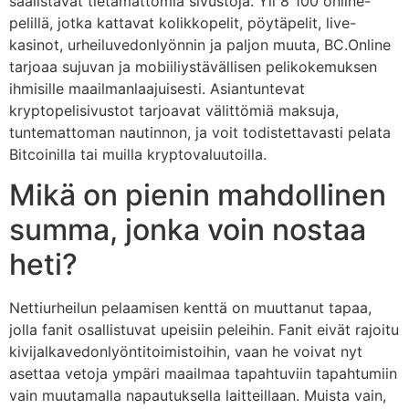
saalistavat tietämättömiä sivustoja. Yli 8 100 online-
pelillä, jotka kattavat kolikkopelit, pöytäpelit, live-
kasinot, urheiluvedonlyönnin ja paljon muuta, BC.Online
tarjoaa sujuvan ja mobiiliystävällisen pelikokemuksen
ihmisille maailmanlaajuisesti. Asiantuntevat
kryptopelisivustot tarjoavat välittömiä maksuja,
tuntemattoman nautinnon, ja voit todistettavasti pelata
Bitcoinilla tai muilla kryptovaluutoilla.
Mikä on pienin mahdollinen
summa, jonka voin nostaa
heti?
Nettiurheilun pelaamisen kenttä on muuttanut tapaa,
jolla fanit osallistuvat upeisiin peleihin. Fanit eivät rajoitu
kivijalkavedonlyöntitoimistoihin, vaan he voivat nyt
asettaa vetoja ympäri maailmaa tapahtuviin tapahtumiin
vain muutamalla napautuksella laitteillaan. Muista vain,