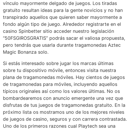
vínculo mayormente delgado de juegos. Los tiradas
gratuito resultan ideas para la gente novicios y no han
transpirado aquellos que quieren saber mayormente a
fondo algún tipo de juego. Alrededor registrarte en el
casino Spinbetter sitio acceder nuestro legislación
“50FSGIROSGRATIS” podrás sacar el valiosa propuesta,
pero tendrás que usarla durante tragamonedas Aztec
Magic Bonanza solo.
Si estás interesado sobre jugar los marcas últimas
sobre tu dispositivo móvile, entonces visita nuestra
plana de tragamonedas móviles. Hay cientos de juegos
de tragamonedas para móviles, incluyendo aquellos
típicos originales así como los valores últimas. No os
bombardearemos con anuncio emergente una vez que
disfrutas de tus juegos de tragamonedas gratuito. En la
próximo lista os mostramos uno de los mejores niveles
de juegos de casino, seguros y con carrera contrastada.
Uno de los primeros razones cual Playtech sea una