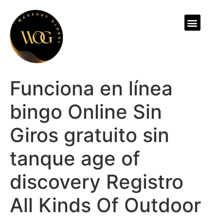
ABOUT US
Funciona en línea
bingo Online Sin
Giros gratuito sin
tanque age of
discovery Registro
All Kinds Of Outdoor