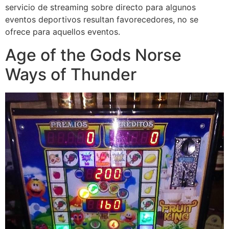
servicio de streaming sobre directo para algunos
eventos deportivos resultan favorecedores, no se
ofrece para aquellos eventos.
Age of the Gods Norse
Ways of Thunder