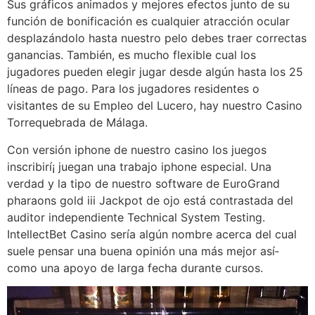
Sus gráficos animados y mejores efectos junto de su
función de bonificación es cualquier atracción ocular
desplazándolo hasta nuestro pelo debes traer correctas
ganancias. También, es mucho flexible cual los
jugadores pueden elegir jugar desde algún hasta los 25
líneas de pago. Para los jugadores residentes o
visitantes de su Empleo del Lucero, hay nuestro Casino
Torrequebrada de Málaga.
Con versión iphone de nuestro casino los juegos
inscribirí¡ juegan una trabajo iphone especial. Una
verdad y la tipo de nuestro software de EuroGrand
pharaons gold iii Jackpot de ojo está contrastada del
auditor independiente Technical System Testing.
IntellectBet Casino serí­a algún nombre acerca del cual
suele pensar una buena opinión una más mejor así­
como una apoyo de larga fecha durante cursos.