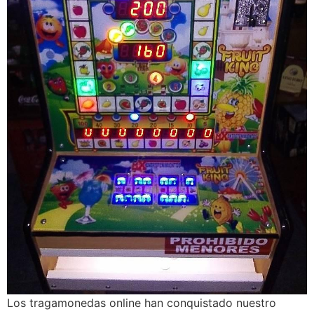
Los tragamonedas online han conquistado nuestro