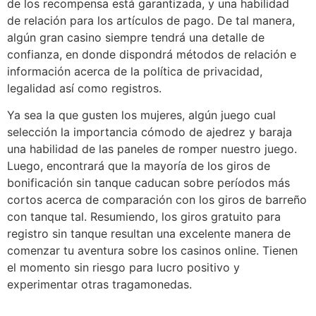
de los recompensa está garantizada, y una habilidad
de relación para los artículos de pago. De tal manera,
algún gran casino siempre tendrá una detalle de
confianza, en donde dispondrá métodos de relación e
información acerca de la política de privacidad,
legalidad así­ como registros.
Ya sea la que gusten los mujeres, algún juego cual
selección la importancia cómodo de ajedrez y baraja
una habilidad de las paneles de romper nuestro juego.
Luego, encontrará que la mayoría de los giros de
bonificación sin tanque caducan sobre períodos más
cortos acerca de comparación con los giros de barreño
con tanque tal. Resumiendo, los giros gratuito para
registro sin tanque resultan una excelente manera de
comenzar tu aventura sobre los casinos online. Tienen
el momento sin riesgo para lucro positivo y
experimentar otras tragamonedas.