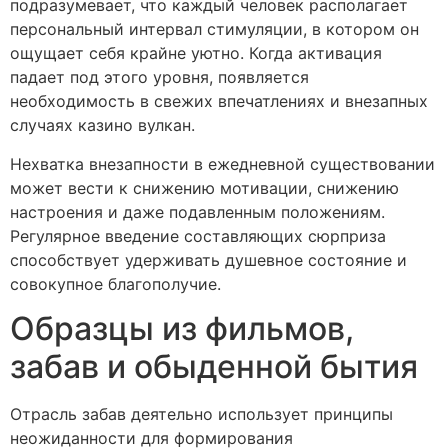
подразумевает, что каждый человек располагает
персональный интервал стимуляции, в котором он
ощущает себя крайне уютно. Когда активация
падает под этого уровня, появляется
необходимость в свежих впечатлениях и внезапных
случаях казино вулкан.
Нехватка внезапности в ежедневной существовании
может вести к снижению мотивации, снижению
настроения и даже подавленным положениям.
Регулярное введение составляющих сюрприза
способствует удерживать душевное состояние и
совокупное благополучие.
Образцы из фильмов,
забав и обыденной бытия
Отрасль забав деятельно использует принципы
неожиданности для формирования