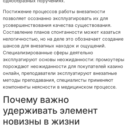
однообразных поручениях.
Постижение процессов работы внезапности
позволяет осознанно эксплуатировать их для
усовершенствования качества существования.
Составление планов спонтанности может казаться
нелогичностью, но на деле это обозначает создание
шансов для внезапных находок и ощущений.
Специализированные сферы деятельно
эксплуатируют основы неожиданности: промоутеры
порождают неожиданности для покупателей казино
онлайн, преподаватели эксплуатируют внезапные
методы преподавания, специалисты применяют
компоненты неясности в медицинском процессе.
Почему важно
удерживать элемент
новизны в жизни