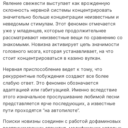
Явление свежести выступает как врожденную
склонность нервной системы концентрировать
значительно больше концентрации неизвестным и
неведомым стимулам. Этот феномен отмечается
уже у младенцев, которые продолжительнее
рассматривают неизвестные вещи по сравнению со
знакомыми. Новизна активирует цепь значимости
головного мозга, которая устанавливает, на что
стоит концентрироваться в казино вулкан.
Нервная приспособление ведет к тому, что
рекуррентные побуждения создают все более
слабую ответ. Это феномен обозначается
адаптацией или габитуацией. Именно вследствие
этого изначальное прослушивание любимой песни
представляется ярче последующих, а известные
пути проходятся “на автопилоте”.
Поиски новизны соединен с работой дофаминовых