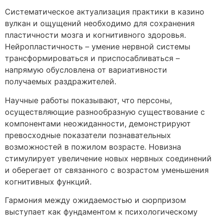
Систематическое актуализация практики в казино
вулкан и ощущений необходимо для сохранения
пластичности мозга и когнитивного здоровья.
Нейропластичность – умение нервной системы
трансформироваться и приспосабливаться –
напрямую обусловлена от вариативности
получаемых раздражителей.
Научные работы показывают, что персоны,
осуществляющие разнообразную существование с
компонентами неожиданности, демонстрируют
превосходные показатели познавательных
возможностей в пожилом возрасте. Новизна
стимулирует увеличение новых нервных соединений
и оберегает от связанного с возрастом уменьшения
когнитивных функций.
Гармония между ожидаемостью и сюрпризом
выступает как фундаментом к психологическому