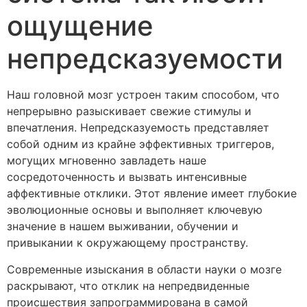
ощущение
непредсказуемости
Наш головной мозг устроен таким способом, что
непрерывно разыскивает свежие стимулы и
впечатления. Непредсказуемость представляет
собой одним из крайне эффективных триггеров,
могущих мгновенно завладеть наше
сосредоточенность и вызвать интенсивные
аффективные отклики. Этот явление имеет глубокие
эволюционные основы и выполняет ключевую
значение в нашем выживании, обучении и
привыкании к окружающему пространству.
Современные изыскания в области науки о мозге
раскрывают, что отклик на непредвиденные
происшествия запрограммирована в самой