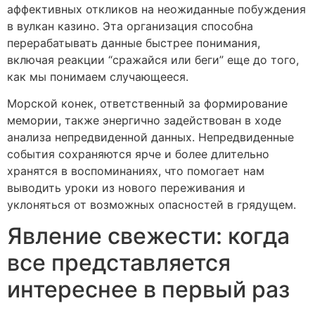
аффективных откликов на неожиданные побуждения
в вулкан казино. Эта организация способна
перерабатывать данные быстрее понимания,
включая реакции “сражайся или беги” еще до того,
как мы понимаем случающееся.
Морской конек, ответственный за формирование
мемории, также энергично задействован в ходе
анализа непредвиденной данных. Непредвиденные
события сохраняются ярче и более длительно
хранятся в воспоминаниях, что помогает нам
выводить уроки из нового переживания и
уклоняться от возможных опасностей в грядущем.
Явление свежести: когда
все представляется
интереснее в первый раз