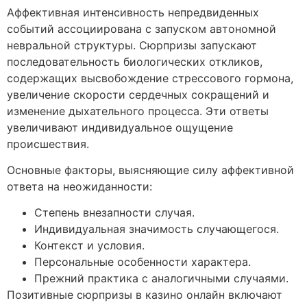
Аффективная интенсивность непредвиденных
событий ассоциирована с запуском автономной
невральной структуры. Сюрпризы запускают
последовательность биологических откликов,
содержащих высвобождение стрессового гормона,
увеличение скорости сердечных сокращений и
изменение дыхательного процесса. Эти ответы
увеличивают индивидуальное ощущение
происшествия.
Основные факторы, выясняющие силу аффективной
ответа на неожиданности:
Степень внезапности случая.
Индивидуальная значимость случающегося.
Контекст и условия.
Персональные особенности характера.
Прежний практика с аналогичными случаями.
Позитивные сюрпризы в казино онлайн включают