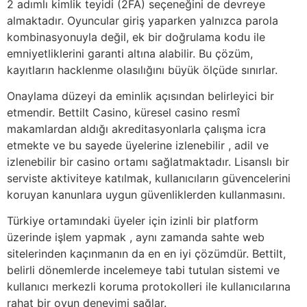
2 adımlı kimlik teyidi (2FA) seçeneğini de devreye
almaktadır. Oyuncular giriş yaparken yalnızca parola
kombinasyonuyla değil, ek bir doğrulama kodu ile
emniyetliklerini garanti altına alabilir. Bu çözüm,
kayıtların hacklenme olasılığını büyük ölçüde sınırlar.
Onaylama düzeyi da eminlik açısından belirleyici bir
etmendir. Bettilt Casino, küresel casino resmî
makamlardan aldığı akreditasyonlarla çalışma icra
etmekte ve bu sayede üyelerine izlenebilir , adil ve
izlenebilir bir casino ortamı sağlatmaktadır. Lisanslı bir
serviste aktiviteye katılmak, kullanıcıların güvencelerini
koruyan kanunlara uygun güvenliklerden kullanmasını.
Türkiye ortamındaki üyeler için izinli bir platform
üzerinde işlem yapmak , aynı zamanda sahte web
sitelerinden kaçınmanın da en en iyi çözümdür. Bettilt,
belirli dönemlerde incelemeye tabi tutulan sistemi ve
kullanıcı merkezli koruma protokolleri ile kullanıcılarına
rahat bir oyun deneyimi sağlar.