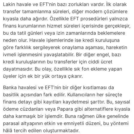
Lakin havale ve EFT’nin bazı zorlukları vardır. İlk olarak
transfer tamamlanma süreleri, diğer modern çözümlere
kıyasla daha ağırdır. Özellikle EFT prosedürleri yalnızca
finans kurumlarının hizmet süreleri içerisinde gerçekleşir,
bu da tatil günleri veya izin zamanlarında beklemelere
neden olur. Havale işlemlerinde ise kredi kuruluşuna
göre farklılık sergileyerek onaylama aşaması, hareketin
ivmeli işlenmesini yavaşlatabilir. Bir diğer engel, bazı
kredi kuruluşlarının bu transferler için ciddi ücret
dayatmasıdır. Bu olay, özellikle sık fon ekleme yapan
üyeler için ek bir yük ortaya çıkarır.
Banka havalesi ve EFT’nin bir diğer kısıtlaması da
basitlik açısından fark edilir. Kullanıcıların her süreçte
finans detayı gibi kayıtları kaydetmesi şarttır. Bu, sayısal
ödeme cüzdanları veya Papara gibi alternatiflere kıyasla
daha karmaşık bir işlemdir. Buna rağmen ülke genelinde
parasal altyapının etkin ve emniyetli düzeni, bu yöntemi
hâlâ tercih edilen oluşturmaktadır.