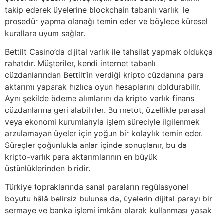
takip ederek üyelerine blockchain tabanlı varlık ile
prosedür yapma olanağı temin eder ve böylece küresel
kurallara uyum sağlar.
Bettilt Casino’da dijital varlık ile tahsilat yapmak oldukça
rahatdır. Müşteriler, kendi internet tabanlı
cüzdanlarından Bettilt’in verdiği kripto cüzdanına para
aktarımı yaparak hızlıca oyun hesaplarını doldurabilir.
Aynı şekilde ödeme alımlarını da kripto varlık finans
cüzdanlarına geri alabilirler. Bu metot, özellikle parasal
veya ekonomi kurumlarıyla işlem süreciyle ilgilenmek
arzulamayan üyeler için yoğun bir kolaylık temin eder.
Süreçler çoğunlukla anlar içinde sonuçlanır, bu da
kripto-varlık para aktarımlarının en büyük
üstünlüklerinden biridir.
Türkiye topraklarında sanal paraların regülasyonel
boyutu hâlâ belirsiz bulunsa da, üyelerin dijital parayı bir
sermaye ve banka işlemi imkânı olarak kullanması yasak