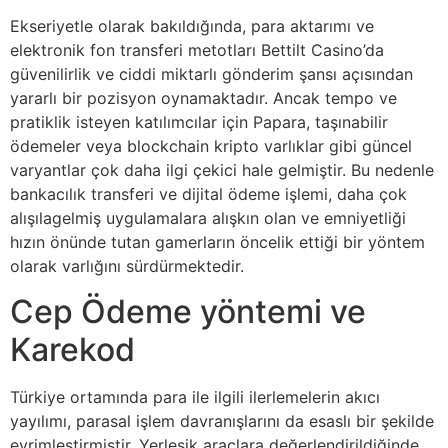
Ekseriyetle olarak bakıldığında, para aktarımı ve
elektronik fon transferi metotları Bettilt Casino’da
güvenilirlik ve ciddi miktarlı gönderim şansı açısından
yararlı bir pozisyon oynamaktadır. Ancak tempo ve
pratiklik isteyen katılımcılar için Papara, taşınabilir
ödemeler veya blockchain kripto varlıklar gibi güncel
varyantlar çok daha ilgi çekici hale gelmiştir. Bu nedenle
bankacılık transferi ve dijital ödeme işlemi, daha çok
alışılagelmiş uygulamalara alışkın olan ve emniyetliği
hızın önünde tutan gamerların öncelik ettiği bir yöntem
olarak varlığını sürdürmektedir.
Cep Ödeme yöntemi ve
Karekod
Türkiye ortamında para ile ilgili ilerlemelerin akıcı
yayılımı, parasal işlem davranışlarını da esaslı bir şekilde
evrimleştirmiştir. Yerleşik araçlara değerlendirildiğinde