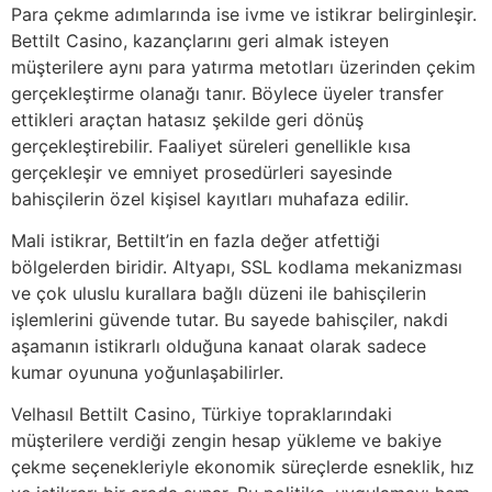
Para çekme adımlarında ise ivme ve istikrar belirginleşir.
Bettilt Casino, kazançlarını geri almak isteyen
müşterilere aynı para yatırma metotları üzerinden çekim
gerçekleştirme olanağı tanır. Böylece üyeler transfer
ettikleri araçtan hatasız şekilde geri dönüş
gerçekleştirebilir. Faaliyet süreleri genellikle kısa
gerçekleşir ve emniyet prosedürleri sayesinde
bahisçilerin özel kişisel kayıtları muhafaza edilir.
Mali istikrar, Bettilt’in en fazla değer atfettiği
bölgelerden biridir. Altyapı, SSL kodlama mekanizması
ve çok uluslu kurallara bağlı düzeni ile bahisçilerin
işlemlerini güvende tutar. Bu sayede bahisçiler, nakdi
aşamanın istikrarlı olduğuna kanaat olarak sadece
kumar oyununa yoğunlaşabilirler.
Velhasıl Bettilt Casino, Türkiye topraklarındaki
müşterilere verdiği zengin hesap yükleme ve bakiye
çekme seçenekleriyle ekonomik süreçlerde esneklik, hız