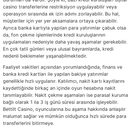
casino transferlerine restriksiyon uygulayabilir veya
operasyon sırasında ek izin adımı zorlayabilir. Bu hal,
müşteriler için yer yer aksamalara ortaya çıkarabilir.
Ayrıca banka kartıyla yapılan para yatırımlar çabuk olsa
da, fon çekme işlemlerinde kredi kuruluşlarının
uygulamaları nedeniyle daha yavaş aşamalar gerekebilir.
En çok tatil günleri veya ulusal bayramlarda, kredi
nedenli beklemeler yaşanabilmektedir.
Faaliyet vakitleri açısından yorumlandığında, finans ve
banka kredi kartları ile yapılan bakiye yatırımlar
genellikle hızlı uygulanır. Katılımcı, nakit kartı kayıtlarını
kaydettiğinde birkaç an içinde oyun hesabına nakit
tanımlayabilir. Nakit çekme aşamaları ise parasal kuruma
bağlı olarak 1 ila 3 iş günü süresi arasında işleyebilir.
Bettilt Casino, oyuncularına bu aşama hakkında anlaşılır
malumat sağlar ve mümkün olduğunca hızlı sürede para
transferlerini bitirmeye.