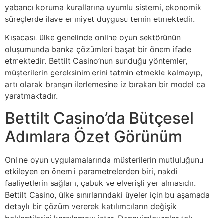
yabancı koruma kurallarına uyumlu sistemi, ekonomik
süreçlerde ilave emniyet duygusu temin etmektedir.
Kısacası, ülke genelinde online oyun sektörünün
oluşumunda banka çözümleri başat bir önem ifade
etmektedir. Bettilt Casino’nun sunduğu yöntemler,
müşterilerin gereksinimlerini tatmin etmekle kalmayıp,
artı olarak branşın ilerlemesine iz bırakan bir model da
yaratmaktadır.
Bettilt Casino’da Bütçesel
Adımlara Özet Görünüm
Online oyun uygulamalarında müşterilerin mutluluğunu
etkileyen en önemli parametrelerden biri, nakdi
faaliyetlerin sağlam, çabuk ve elverişli yer almasıdır.
Bettilt Casino, ülke sınırlarındaki üyeler için bu aşamada
detaylı bir çözüm vererek katılımcıların değişik
beklentilerini karşılamayı ister. Deneyimleyenler tek