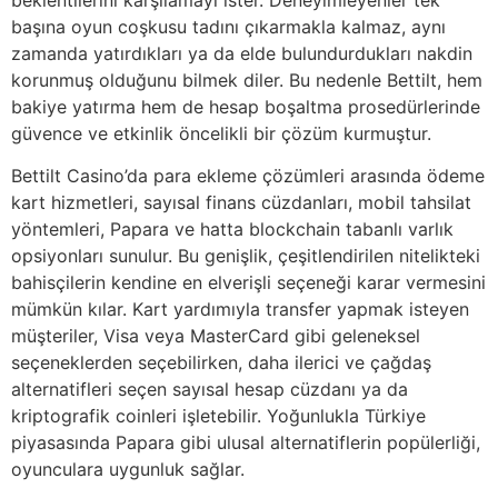
başına oyun coşkusu tadını çıkarmakla kalmaz, aynı
zamanda yatırdıkları ya da elde bulundurdukları nakdin
korunmuş olduğunu bilmek diler. Bu nedenle Bettilt, hem
bakiye yatırma hem de hesap boşaltma prosedürlerinde
güvence ve etkinlik öncelikli bir çözüm kurmuştur.
Bettilt Casino’da para ekleme çözümleri arasında ödeme
kart hizmetleri, sayısal finans cüzdanları, mobil tahsilat
yöntemleri, Papara ve hatta blockchain tabanlı varlık
opsiyonları sunulur. Bu genişlik, çeşitlendirilen nitelikteki
bahisçilerin kendine en elverişli seçeneği karar vermesini
mümkün kılar. Kart yardımıyla transfer yapmak isteyen
müşteriler, Visa veya MasterCard gibi geleneksel
seçeneklerden seçebilirken, daha ilerici ve çağdaş
alternatifleri seçen sayısal hesap cüzdanı ya da
kriptografik coinleri işletebilir. Yoğunlukla Türkiye
piyasasında Papara gibi ulusal alternatiflerin popülerliği,
oyunculara uygunluk sağlar.