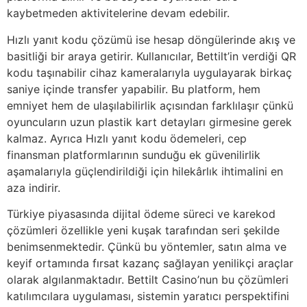
kaybetmeden aktivitelerine devam edebilir.
Hızlı yanıt kodu çözümü ise hesap döngülerinde akış ve
basitliği bir araya getirir. Kullanıcılar, Bettilt’in verdiği QR
kodu taşınabilir cihaz kameralarıyla uygulayarak birkaç
saniye içinde transfer yapabilir. Bu platform, hem
emniyet hem de ulaşılabilirlik açısından farklılaşır çünkü
oyuncuların uzun plastik kart detayları girmesine gerek
kalmaz. Ayrıca Hızlı yanıt kodu ödemeleri, cep
finansman platformlarının sunduğu ek güvenilirlik
aşamalarıyla güçlendirildiği için hilekârlık ihtimalini en
aza indirir.
Türkiye piyasasında dijital ödeme süreci ve karekod
çözümleri özellikle yeni kuşak tarafından seri şekilde
benimsenmektedir. Çünkü bu yöntemler, satın alma ve
keyif ortamında fırsat kazanç sağlayan yenilikçi araçlar
olarak algılanmaktadır. Bettilt Casino’nun bu çözümleri
katılımcılara uygulaması, sistemin yaratıcı perspektifini