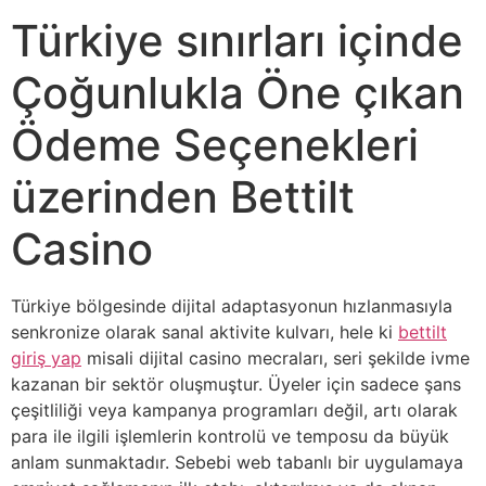
Türkiye sınırları içinde
Çoğunlukla Öne çıkan
Ödeme Seçenekleri
üzerinden Bettilt
Casino
Türkiye bölgesinde dijital adaptasyonun hızlanmasıyla
senkronize olarak sanal aktivite kulvarı, hele ki
bettilt
giriş yap
misali dijital casino mecraları, seri şekilde ivme
kazanan bir sektör oluşmuştur. Üyeler için sadece şans
çeşitliliği veya kampanya programları değil, artı olarak
para ile ilgili işlemlerin kontrolü ve temposu da büyük
anlam sunmaktadır. Sebebi web tabanlı bir uygulamaya