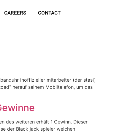
CAREERS
CONTACT
nduhr inoffizieller mitarbeiter (der stasi)
 Road“ herauf seinem Mobiltelefon, um das
 Gewinne
n des weiteren erhält 1 Gewinn. Dieser
ise der Black jack spieler welchen