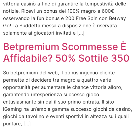
vittoria casinò a fine di garantire la tempestività delle
notizie. Ricevi un bonus del 100% magro a 600€
osservando la fun bonus e 200 Free Spin con Betway
Go! La Suddetta messa a disposizione è riservata
solamente ai giocatori invitati e […]
Betpremium Scommesse È
Affidabile? 50% Sottile 350
Su betpremium del web, il bonus ingenuo cliente
permette di decidere tra magro a quattro varie
opportunità per aumentare le chance vittoria alloro,
garantendo un’esperienza successo gioco
entusiasmante sin dal il suo primo entrata. Il sito
iGaming ha un’ampia gamma successo giochi da casinò,
giochi da tavolino e eventi sportivi in altezza su i quali
puntare, […]