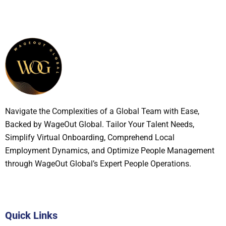
Navigate the Complexities of a Global Team with Ease,
Backed by WageOut Global. Tailor Your Talent Needs,
Simplify Virtual Onboarding, Comprehend Local
Employment Dynamics, and Optimize People Management
through WageOut Global’s Expert People Operations.
Quick Links