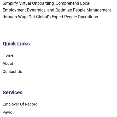
Simplify Virtual Onboarding, Comprehend Local
Employment Dynamics, and Optimize People Management
through WageOut Global’s Expert People Operations.
Quick Links
Home
About
Contact Us
Services
Employer Of Record
Payroll