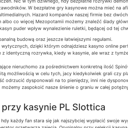
czeń. Nic w tym dziwnego, hdy bezpłatne rozrywki demonst
d zawodników. W bezpłatne gry kasynowe można mieć na a
ultimedialnych. Hazard kompanów naszej firmie bez dwóch
ach albo co więcej Mezopotamii możemy znaleźć ślady głó
syn puder wpływ wynalezienie ruletki, będącej od tej chw
analną budową oraz jeszcze łatwiejszymi regułami.
wytycznych, dzięki którym odnajdziesz kasyno online perf
 z identyczną rozrywka, kiedy w kasynie, ale wraz z tymże
tające nieruchomo za pośrednictwem konkretną ilość Spinó
tą możliwością w celu tych, jacy kiedykolwiek grali czy p
 odrzucić dysponowali na to pieniędzy, inni nie dysponowa
 możemy zaspokoić nasze śnienie o graniu w całej potężn
przy kasynie PL Slottica
hdy każdy fan stara się jak najszybciej wypłacić swoje wy
erator przetwarza zajęcia. Oryginalny przy selekcji kasyn