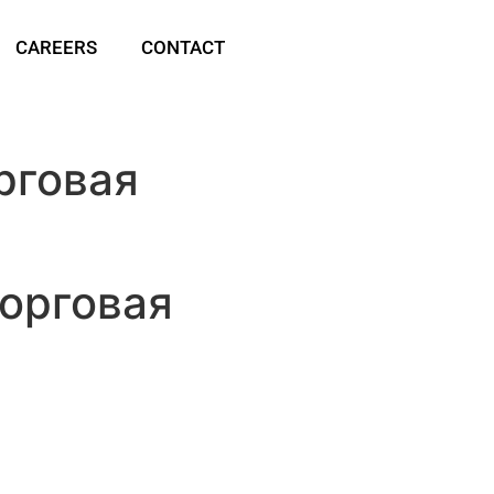
CAREERS
CONTACT
рговая
торговая