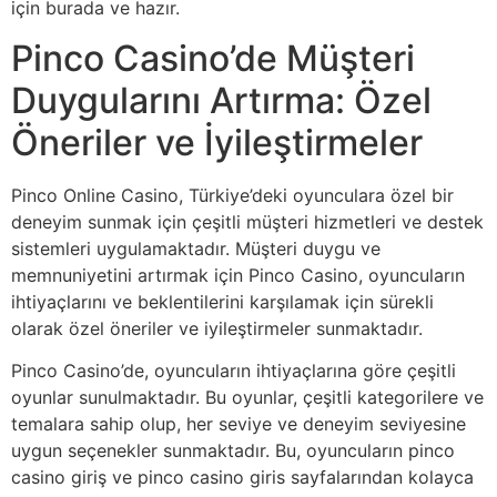
için burada ve hazır.
Pinco Casino’de Müşteri
Duygularını Artırma: Özel
Öneriler ve İyileştirmeler
Pinco Online Casino, Türkiye’deki oyunculara özel bir
deneyim sunmak için çeşitli müşteri hizmetleri ve destek
sistemleri uygulamaktadır. Müşteri duygu ve
memnuniyetini artırmak için Pinco Casino, oyuncuların
ihtiyaçlarını ve beklentilerini karşılamak için sürekli
olarak özel öneriler ve iyileştirmeler sunmaktadır.
Pinco Casino’de, oyuncuların ihtiyaçlarına göre çeşitli
oyunlar sunulmaktadır. Bu oyunlar, çeşitli kategorilere ve
temalara sahip olup, her seviye ve deneyim seviyesine
uygun seçenekler sunmaktadır. Bu, oyuncuların pinco
casino giriş ve pinco casino giris sayfalarından kolayca