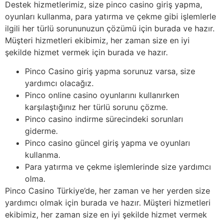
Destek hizmetlerimiz, size pinco casino giriş yapma,
oyunları kullanma, para yatırma ve çekme gibi işlemlerle
ilgili her türlü sorununuzun çözümü için burada ve hazır.
Müşteri hizmetleri ekibimiz, her zaman size en iyi
şekilde hizmet vermek için burada ve hazır.
Pinco Casino giriş yapma sorunuz varsa, size
yardımcı olacağız.
Pinco online casino oyunlarını kullanırken
karşılaştığınız her türlü sorunu çözme.
Pinco casino indirme sürecindeki sorunları
giderme.
Pinco casino güncel giriş yapma ve oyunları
kullanma.
Para yatırma ve çekme işlemlerinde size yardımcı
olma.
Pinco Casino Türkiye’de, her zaman ve her yerden size
yardımcı olmak için burada ve hazır. Müşteri hizmetleri
ekibimiz, her zaman size en iyi şekilde hizmet vermek