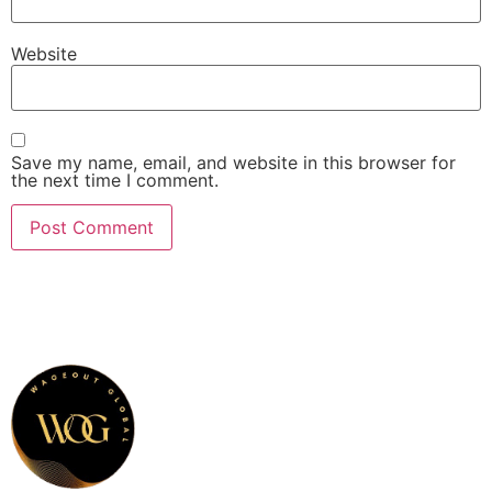
Website
Save my name, email, and website in this browser for
the next time I comment.