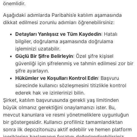
önemlidir.
Aşağıdaki adımlarda Paribahis’e katılım aşamasında
dikkat edilmesi zorunlu adımları öğrenebilirsiniz:
Detayları Yanlışsız ve Tüm Kaydedin
: Hatalı
bilgiler, doğrulama aşamasında doğrulama
işleminizi uzatabilir.
Güçlü Bir Şifre Belirleyin
: Özel şifre kişisel
güvenliği için şifrelenmiş ve tahmin edilmesi zor bir
şifre ayarlayın.
Hükümler ve Koşulları Kontrol Edin
: Başvuru
sürecinde kullanıcı sözleşmesini titizlikle kontrol
ederek hak ve izinlerinizi bilin.
Şirket, katılım başvurusunda gerekli yaş limitinden
büyük olmanız gerektiğini onaylamanızı ister. Bu,
mevcut kanunlara ve resmi yönetmeliklere uygunluğun
bir göstergesidir. Kullanıcı profiliniz tamamlandıktan
sonra ilk depozitonuzu aktif edebilir ve hemen platform
içeriklerine başlamanın fırsatını değerlendirebilirsiniz.