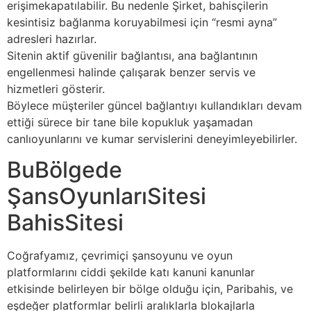
erişimekapatılabilir. Bu nedenle Şirket, bahisçilerin
kesintisiz bağlanma koruyabilmesi için “resmi ayna”
adresleri hazırlar.
Sitenin aktif güvenilir bağlantısı, ana bağlantının
engellenmesi halinde çalışarak benzer servis ve
hizmetleri gösterir.
Böylece müşteriler güncel bağlantıyı kullandıkları devam
ettiği sürece bir tane bile kopukluk yaşamadan
canlıoyunlarını ve kumar servislerini deneyimleyebilirler.
BuBölgede
ŞansOyunlarıSitesi
BahisSitesi
Coğrafyamız, çevrimiçi şansoyunu ve oyun
platformlarını ciddi şekilde katı kanuni kanunlar
etkisinde belirleyen bir bölge olduğu için, Paribahis, ve
eşdeğer platformlar belirli aralıklarla blokajlarla