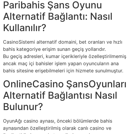
Paribahis Şans Oyunu
Alternatif Bağlantı: Nasıl
Kullanılır?
CasinoSistemi alternatif domaini, bet oranları ve hızlı
bahis kategoriye erişim sunan geçiş yollarıdır.
Bu geçiş adresleri, kumar içerikleriyle özelleştirilmemiş
ancak maç içi bahisler işlem yapan oyuncuların ana
bahis sitesine erişebilmeleri için hizmete sunulmuştur.
OnlineCasino ŞansOyunları
Alternatif Bağlantısı Nasıl
Bulunur?
OyunAğı casino aynası, önceki bölümlerde bahis
aynasından özelleştirilmiş olarak canlı casino ve