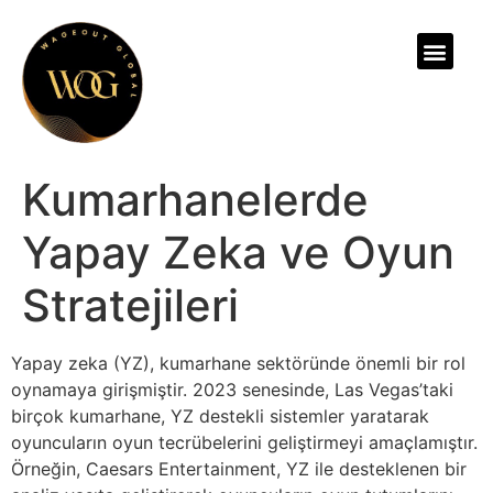
ABOUT US
Kumarhanelerde
Yapay Zeka ve Oyun
Stratejileri
Yapay zeka (YZ), kumarhane sektöründe önemli bir rol
oynamaya girişmiştir. 2023 senesinde, Las Vegas’taki
birçok kumarhane, YZ destekli sistemler yaratarak
oyuncuların oyun tecrübelerini geliştirmeyi amaçlamıştır.
Örneğin, Caesars Entertainment, YZ ile desteklenen bir