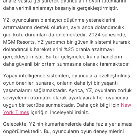
analiz vasıta geliştirerek oyuncuların oyun tutumlarını
daha verimli anlamayı başarıyla gerçekleştirmiştir.
YZ, oyuncuların planlayıcı düşünme yeteneklerini
artırmalarına destek olurken, aynı anda dolandırıcılık
gibi kötü durumları da önlemektedir. 2024 senesinde,
MGM Resorts, YZ yardımcı bir güvenlik sistemi kurarak
dolandırıcılık hareketlerini %25 oranla azaltmayı
gerçekleştirmiştir. Bu tür gelişmeler, kumarhanelerin
daha güvenli bir ortam sunmasına olanak tanımaktadır.
Yapay intelligence sistemleri, oyunculara özelleştirilmiş
oyun önerileri sunarak, onların daha iyi bir yaşantı
yaşamalarını sağlamaktadır. Ayrıca, YZ, oyunların zorluk
seviyelerini otomatik olarak ayarlayarak her oyuncuya
uygun bir tecrübe sunmaktadır. Daha çok bilgi için
New
York Times
içeriğini inceleyebilirsiniz.
Gelecekte, YZ’nin kumarhanelerde daha fazla yer alması
öngörülmektedir. Bu, oyuncuların oyun deneyimlerini