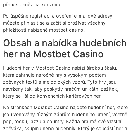
přenos peněz na konzumu.
Po úspěšné registraci a ověření e-mailové adresy
můžete přihlásit se a začít si prožívat všechny
příležitosti nabízené mostbet casino.
Obsah a nabídka hudebních
her na Mostbet Casino
Hudební her v Mostbet Casino nabízí širokou škálu,
která zahrnuje náročné hry s vysokým počtem
zpěvných textů a melodických vzorů. Tyto hry jsou
navrženy tak, aby poskytly hráčům unikátní zážitek,
který se liší od konvencních kariérových her.
Na stránkách Mostbet Casino najdete hudební her, které
jsou věnovány různým žánrům hudebního umění, včetně
pop, rocku, jazzu a country. Každá hra má své vlastní
zpěváka, skupinu nebo hudebník, který je součástí her a