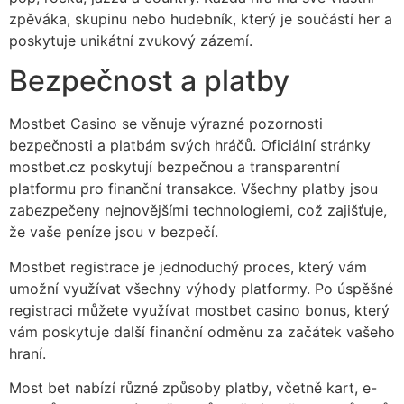
zpěváka, skupinu nebo hudebník, který je součástí her a
poskytuje unikátní zvukový zázemí.
Bezpečnost a platby
Mostbet Casino se věnuje výrazné pozornosti
bezpečnosti a platbám svých hráčů. Oficiální stránky
mostbet.cz poskytují bezpečnou a transparentní
platformu pro finanční transakce. Všechny platby jsou
zabezpečeny nejnovějšími technologiemi, což zajišťuje,
že vaše peníze jsou v bezpečí.
Mostbet registrace je jednoduchý proces, který vám
umožní využívat všechny výhody platformy. Po úspěšné
registraci můžete využívat mostbet casino bonus, který
vám poskytuje další finanční odměnu za začátek vašeho
hraní.
Most bet nabízí různé způsoby platby, včetně kart, e-