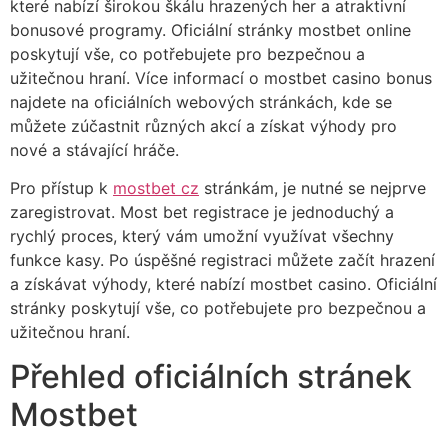
které nabízí širokou škálu hrazených her a atraktivní
bonusové programy. Oficiální stránky mostbet online
poskytují vše, co potřebujete pro bezpečnou a
užitečnou hraní. Více informací o mostbet casino bonus
najdete na oficiálních webových stránkách, kde se
můžete zúčastnit různých akcí a získat výhody pro
nové a stávající hráče.
Pro přístup k
mostbet cz
stránkám, je nutné se nejprve
zaregistrovat. Most bet registrace je jednoduchý a
rychlý proces, který vám umožní využívat všechny
funkce kasy. Po úspěšné registraci můžete začít hrazení
a získávat výhody, které nabízí mostbet casino. Oficiální
stránky poskytují vše, co potřebujete pro bezpečnou a
užitečnou hraní.
Přehled oficiálních stránek
Mostbet