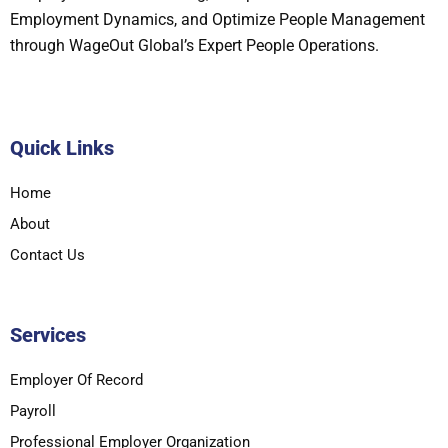
Employment Dynamics, and Optimize People Management
through WageOut Global’s Expert People Operations.
Quick Links
Home
About
Contact Us
Services
Employer Of Record
Payroll
Professional Employer Organization