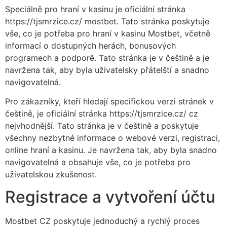
Speciálně pro hraní v kasinu je oficiální stránka
https://tjsmrzice.cz/ mostbet. Tato stránka poskytuje
vše, co je potřeba pro hraní v kasinu Mostbet, včetně
informací o dostupných herách, bonusových
programech a podporě. Tato stránka je v češtině a je
navržena tak, aby byla uživatelsky přátelští a snadno
navigovatelná.
Pro zákazníky, kteří hledají specifickou verzi stránek v
češtině, je oficiální stránka https://tjsmrzice.cz/ cz
nejvhodnější. Tato stránka je v češtině a poskytuje
všechny nezbytné informace o webové verzi, registraci,
online hraní a kasinu. Je navržena tak, aby byla snadno
navigovatelná a obsahuje vše, co je potřeba pro
uživatelskou zkušenost.
Registrace a vytvoření účtu
Mostbet CZ poskytuje jednoduchý a rychlý proces