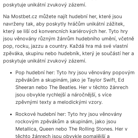
poskytuje unikátní zvukový zázemí.
Na Mostbet.cz můžete najít hudební her, které jsou
navrženy tak, aby poskytly hráčům unikátní zážitek,
který se liší od konvencních kariérových her. Tyto hry
jsou věnovány různým žánrům hudebního umění, včetně
pop, rocku, jazzu a country. Každá hra má své vlastní
zpěváka, skupinu nebo hudebník, který je součástí her a
poskytuje unikátní zvukový zázemí.
Pop hudební her: Tyto hry jsou věnovány popovým
zpěvákům a skupinám, jako je Taylor Swift, Ed
Sheeran nebo The Beatles. Her v těchto žánrech
jsou obvykle rychlejší a náročnější, s více
zpěvnými texty a melodickými vzory.
Rockové hudební her: Tyto hry jsou věnovány
rockovým zpěvákům a skupinám, jako jsou
Metallica, Queen nebo The Rolling Stones. Her v
těchto žánrech jsou obvykle pomalější a