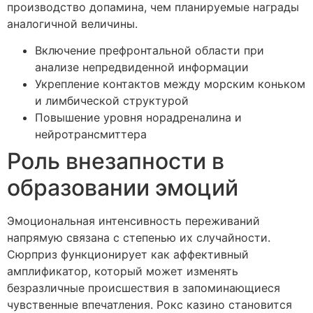
производство допамина, чем планируемые награды
аналогичной величины.
Включение префронтальной области при
анализе непредвиденной информации
Укрепление контактов между морским коньком
и лимбической структурой
Повышение уровня норадреналина и
нейротрансмиттера
Роль внезапности в
образовании эмоций
Эмоциональная интенсивность переживаний
напрямую связана с степенью их случайности.
Сюрприз функционирует как аффективный
амплификатор, который может изменять
безразличные происшествия в запоминающиеся
чувственные впечатления. Рокс казино становится