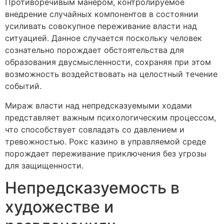
Противоречивым манером, контролируемое
внедрение случайных компонентов в состоянии
усиливать совокупное переживание власти над
ситуацией. Данное случается поскольку человек
сознательно порождает обстоятельства для
образования двусмысленности, сохраняя при этом
возможность воздействовать на целостный течение
событий.
Мираж власти над непредсказуемыми ходами
представляет важным психологическим процессом,
что способствует совладать со давлением и
тревожностью. Рокс казино в управляемой среде
порождает переживание приключения без угрозы
для защищенности.
Непредсказуемость в
художестве и