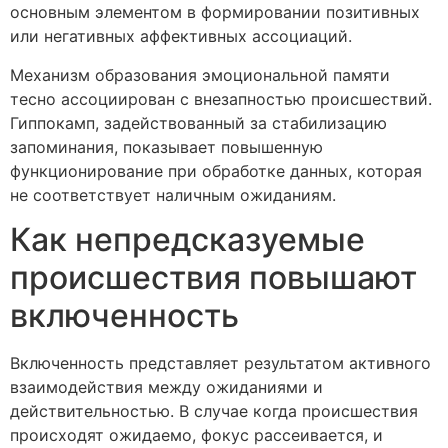
основным элементом в формировании позитивных
или негативных аффективных ассоциаций.
Механизм образования эмоциональной памяти
тесно ассоциирован с внезапностью происшествий.
Гиппокамп, задействованный за стабилизацию
запоминания, показывает повышенную
функционирование при обработке данных, которая
не соответствует наличным ожиданиям.
Как непредсказуемые
происшествия повышают
включенность
Включенность представляет результатом активного
взаимодействия между ожиданиями и
действительностью. В случае когда происшествия
происходят ожидаемо, фокус рассеивается, и