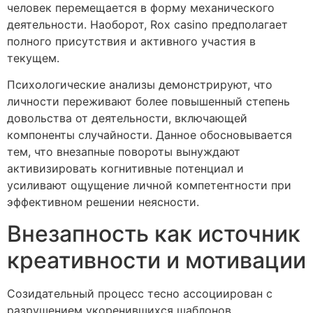
человек перемещается в форму механического
деятельности. Наоборот, Rox casino предполагает
полного присутствия и активного участия в
текущем.
Психологические анализы демонстрируют, что
личности переживают более повышенный степень
довольства от деятельности, включающей
компоненты случайности. Данное обосновывается
тем, что внезапные повороты вынуждают
активизировать когнитивные потенциал и
усиливают ощущение личной компетентности при
эффективном решении неясности.
Внезапность как источник
креативности и мотивации
Созидательный процесс тесно ассоциирован с
разрушением укоренившихся шаблонов