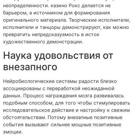
неопределенности. казино Рокс делается не
барьером, а источником для формирования
оригинального материала. Творческие исполнители,
исполнители и танцоры демонстрируют, как можно
превратить непредсказуемость в исток
художественного демонстрации.
Наука удовольствия от
внезапного
Нейробиологические системы радости близко
ассоциированы с переработкой неожиданной
данных. Процесс награждения мозга развивалась
подобным способом, для того чтобы стимулировать
исследовательское действие и настройку к свежим
обстоятельствам. Потому внезапные позитивные
события вызывают сильнее мощные позитивные
эмоции.