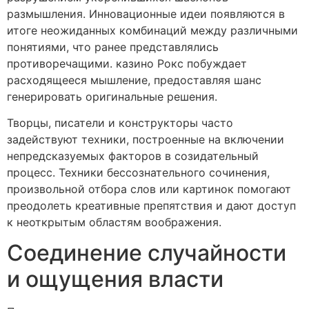
размышления. Инновационные идеи появляются в
итоге неожиданных комбинаций между различными
понятиями, что ранее представлялись
противоречащими. казино Рокс побуждает
расходящееся мышление, предоставляя шанс
генерировать оригинальные решения.
Творцы, писатели и конструкторы часто
задействуют техники, построенные на включении
непредсказуемых факторов в созидательный
процесс. Техники бессознательного сочинения,
произвольной отбора слов или картинок помогают
преодолеть креативные препятствия и дают доступ
к неоткрытым областям воображения.
Соединение случайности
и ощущения власти