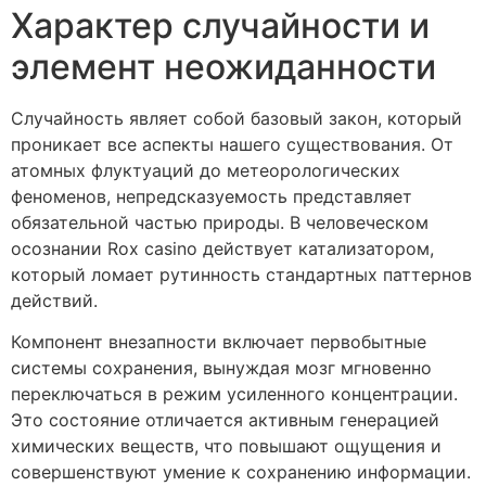
Характер случайности и
элемент неожиданности
Случайность являет собой базовый закон, который
проникает все аспекты нашего существования. От
атомных флуктуаций до метеорологических
феноменов, непредсказуемость представляет
обязательной частью природы. В человеческом
осознании Rox casino действует катализатором,
который ломает рутинность стандартных паттернов
действий.
Компонент внезапности включает первобытные
системы сохранения, вынуждая мозг мгновенно
переключаться в режим усиленного концентрации.
Это состояние отличается активным генерацией
химических веществ, что повышают ощущения и
совершенствуют умение к сохранению информации.