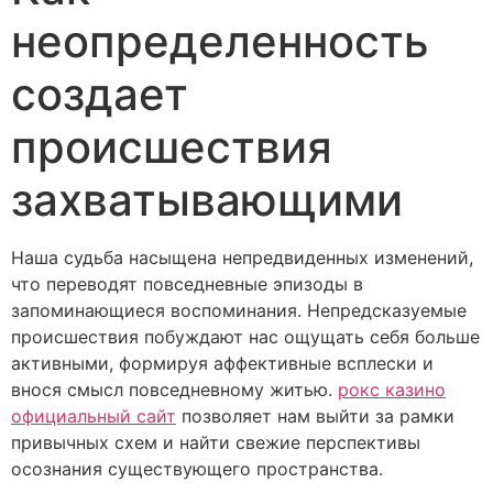
неопределенность
создает
происшествия
захватывающими
Наша судьба насыщена непредвиденных изменений,
что переводят повседневные эпизоды в
запоминающиеся воспоминания. Непредсказуемые
происшествия побуждают нас ощущать себя больше
активными, формируя аффективные всплески и
внося смысл повседневному житью.
рокс казино
официальный сайт
позволяет нам выйти за рамки
привычных схем и найти свежие перспективы
осознания существующего пространства.