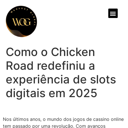
ABOUT US
Como o Chicken
Road redefiniu a
experiência de slots
digitais em 2025
Nos últimos anos, o mundo dos jogos de cassino online
tem passado por uma revolução. Com avanços