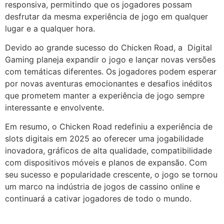
responsiva, permitindo que os jogadores possam
desfrutar da mesma experiência de jogo em qualquer
lugar e a qualquer hora.
Devido ao grande sucesso do Chicken Road, a Digital
Gaming planeja expandir o jogo e lançar novas versões
com temáticas diferentes. Os jogadores podem esperar
por novas aventuras emocionantes e desafios inéditos
que prometem manter a experiência de jogo sempre
interessante e envolvente.
Em resumo, o Chicken Road redefiniu a experiência de
slots digitais em 2025 ao oferecer uma jogabilidade
inovadora, gráficos de alta qualidade, compatibilidade
com dispositivos móveis e planos de expansão. Com
seu sucesso e popularidade crescente, o jogo se tornou
um marco na indústria de jogos de cassino online e
continuará a cativar jogadores de todo o mundo.