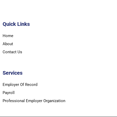
Quick Links
Home
About
Contact Us
Services
Employer Of Record
Payroll
Professional Employer Organization