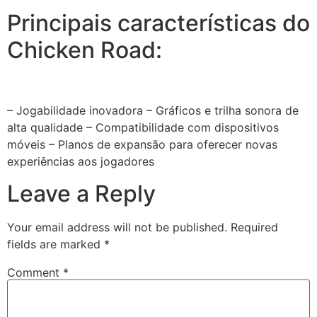
Principais características do
Chicken Road:
– Jogabilidade inovadora – Gráficos e trilha sonora de
alta qualidade – Compatibilidade com dispositivos
móveis – Planos de expansão para oferecer novas
experiências aos jogadores
Leave a Reply
Your email address will not be published.
Required
fields are marked
*
Comment
*