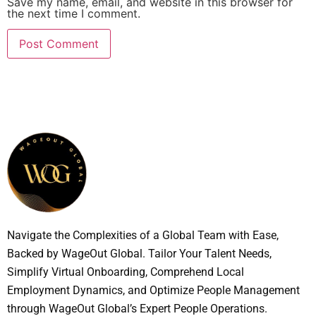
Save my name, email, and website in this browser for
the next time I comment.
Navigate the Complexities of a Global Team with Ease,
Backed by WageOut Global. Tailor Your Talent Needs,
Simplify Virtual Onboarding, Comprehend Local
Employment Dynamics, and Optimize People Management
through WageOut Global’s Expert People Operations.