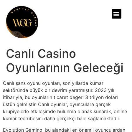
ABOUT US
Canlı Casino
Oyunlarının Geleceği
Canlı şans oyunu oyunları, son yıllarda kumar
sektöründe büyük bir devrim yaratmıştır. 2023 yılı
itibarıyla, bu oyunların ticaret değeri 3 trilyon doları
üstün gelmiştir. Canlı oyunlar, oyunculara gerçek
krupiyelerle etkileşimde bulunma olanak sunarak, online
kumar tecrübesini daha gerçekçi hale sağlamaktadır.
Evolution Gaming, bu alandaki en önemli oyunculardan