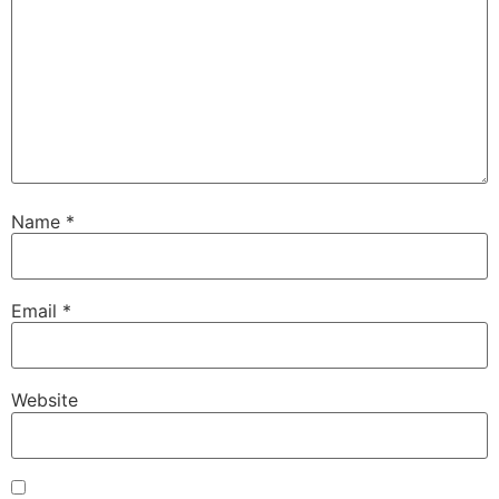
Name
*
Email
*
Website