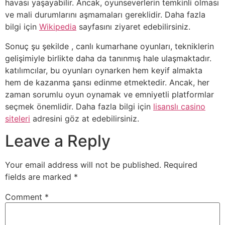
havası yaşayabilir. Ancak, oyunseverlerin temkinli olması
ve mali durumlarını aşmamaları gereklidir. Daha fazla
bilgi için
Wikipedia
sayfasını ziyaret edebilirsiniz.
Sonuç şu şekilde , canlı kumarhane oyunları, tekniklerin
gelişimiyle birlikte daha da tanınmış hale ulaşmaktadır.
katılımcılar, bu oyunları oynarken hem keyif almakta
hem de kazanma şansı edinme etmektedir. Ancak, her
zaman sorumlu oyun oynamak ve emniyetli platformlar
seçmek önemlidir. Daha fazla bilgi için
lisanslı casino
siteleri
adresini göz at edebilirsiniz.
Leave a Reply
Your email address will not be published.
Required
fields are marked
*
Comment
*