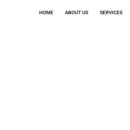
HOME
ABOUT US
SERVICES