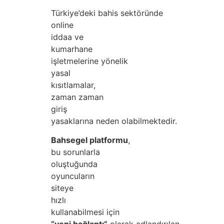
Türkiye’deki bahis sektöründe
online
iddaa ve
kumarhane
işletmelerine yönelik
yasal
kısıtlamalar,
zaman zaman
giriş
yasaklarına neden olabilmektedir.
Bahsegel platformu
,
bu sorunlarla
oluştuğunda
oyuncuların
siteye
hızlı
kullanabilmesi için
“yeni bağlantı”
olarak adlandırılan