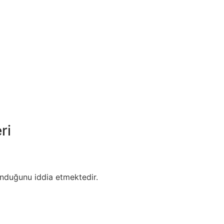
ri
nduğunu iddia etmektedir.