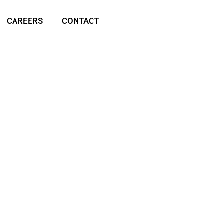
CAREERS
CONTACT