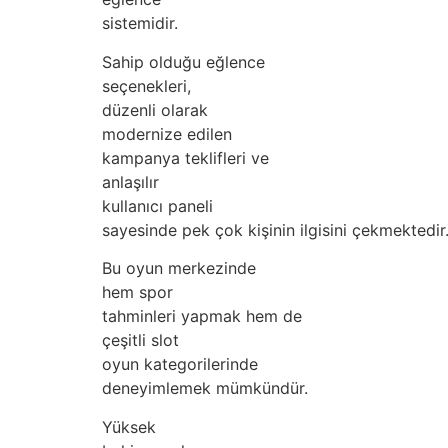
sistemidir.
Sahip olduğu eğlence
seçenekleri,
düzenli olarak
modernize edilen
kampanya teklifleri ve
anlaşılır
kullanıcı paneli
sayesinde pek çok kişinin ilgisini çekmektedir
Bu oyun merkezinde
hem spor
tahminleri yapmak hem de
çeşitli slot
oyun kategorilerinde
deneyimlemek mümkündür.
Yüksek