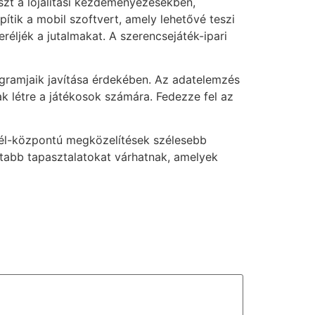
szt a lojalitási kezdeményezésekben,
tik a mobil szoftvert, amely lehetővé teszi
éljék a jutalmakat. A szerencsejáték-ipari
ogramjaik javítása érdekében. Az adatelemzés
k létre a játékosok számára. Fedezze fel az
yfél-központú megközelítések szélesebb
ttabb tapasztalatokat várhatnak, amelyek