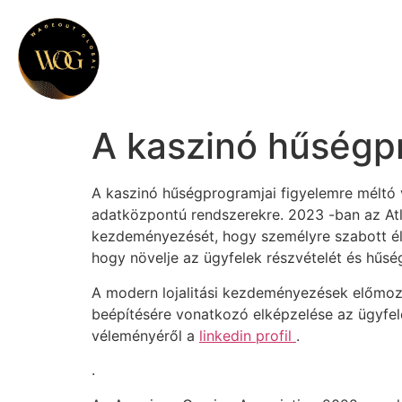
A kaszinó hűségp
A kaszinó hűségprogramjai figyelemre méltó vá
adatközpontú rendszerekre. 2023 -ban az Atl
kezdeményezését, hogy személyre szabott élmé
hogy növelje az ügyfelek részvételét és hűsé
A modern lojalitási kezdeményezések előmozd
beépítésére vonatkozó elképzelése az ügyfelek
véleményéről a
linkedin profil
.
.