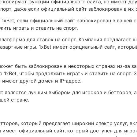
ые копируют функции официального сайта, но имеют дру
спорт, даже если официальный сайт заблокирован в их 
ь 1xBet, если официальный сайт заблокирован в вашей 
жить играть и ставить на спорт.
и платформа для ставок на спорт. Компания предлагает 
е азартные игры. 1xBet имеет официальный сайт, которы
может быть заблокирован в некоторых странах из-за з
о 1xBet, чтобы продолжить играть и ставить на спорт. 
 имеют другой домен и IP-адрес.
t является лучшим выбором для игроков и бетторов, а 
шей стране.
етторов, который предлагает широкий спектр услуг, вкл
я имеет официальный сайт, который доступен для игрок