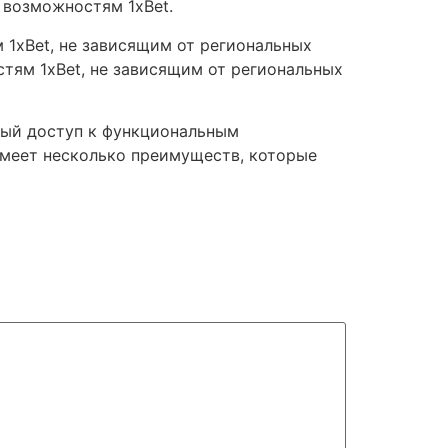
 возможностям 1xBet.
1xBet, не зависящим от региональных
тям 1xBet, не зависящим от региональных
пный доступ к функциональным
имеет несколько преимуществ, которые