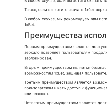
В любом случае, если вы хотите скачать 1
Также, если вы хотите скачать 1хбет зерк
В любом случае, мы рекомендуем вам испо
1xBet.
Преимущества исполь
Первым преимуществом является доступно
зеркало позволяет пользователям продолж
заблокирован.
Вторым преимуществом является безопасн
возможностям 1xBet, защищая пользовате
Третьим преимуществом является возможно
пользователям иметь доступ к функциона
или планшет.
Четвертым преимуществом является досту