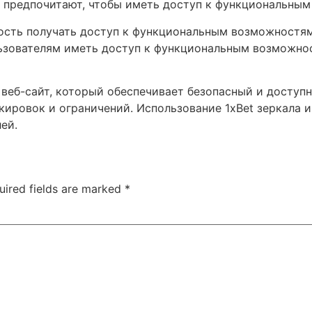
 предпочитают, чтобы иметь доступ к функциональным
ть получать доступ к функциональным возможностям 
льзователям иметь доступ к функциональным возможнос
й веб-сайт, который обеспечивает безопасный и досту
кировок и ограничений. Использование 1xBet зеркала 
ей.
uired fields are marked
*