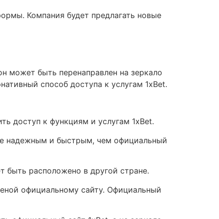
формы. Компания будет предлагать новые
 он может быть перенаправлен на зеркало
рнативный способ доступа к услугам 1xBet.
ть доступ к функциям и услугам 1xBet.
лее надежным и быстрым, чем официальный
ет быть расположено в другой стране.
аменой официальному сайту. Официальный