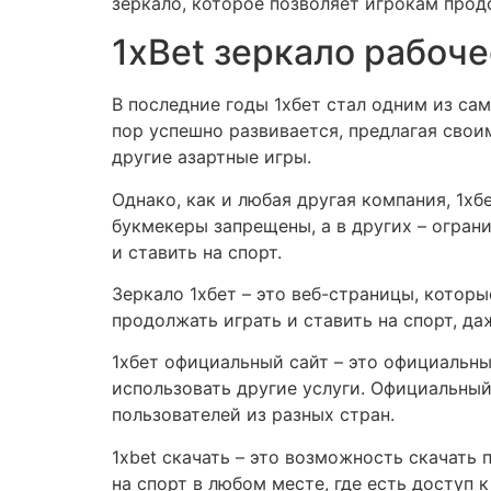
зеркало, которое позволяет игрокам продо
1xBet зеркало рабоче
В последние годы 1хбет стал одним из сам
пор успешно развивается, предлагая своим
другие азартные игры.
Однако, как и любая другая компания, 1хб
букмекеры запрещены, а в других – ограни
и ставить на спорт.
Зеркало 1хбет – это веб-страницы, котор
продолжать играть и ставить на спорт, да
1хбет официальный сайт – это официальный
использовать другие услуги. Официальный 
пользователей из разных стран.
1xbet скачать – это возможность скачать 
на спорт в любом месте, где есть доступ к