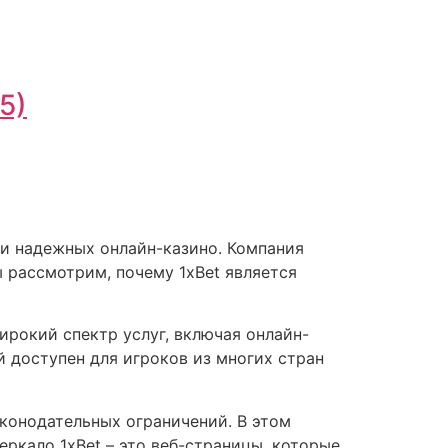
5)
и надежных онлайн-казино. Компания
ы рассмотрим, почему 1xBet является
широкий спектр услуг, включая онлайн-
й доступен для игроков из многих стран
аконодательных ограничений. В этом
Зеркало 1xBet – это веб-страницы, которые