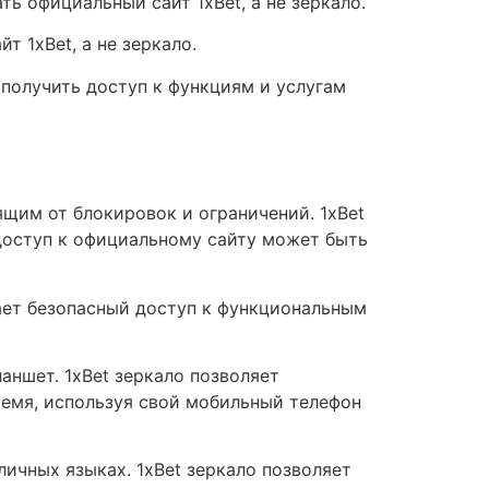
ть официальный сайт 1xBet, а не зеркало.
т 1xBet, а не зеркало.
 получить доступ к функциям и услугам
щим от блокировок и ограничений. 1xBet
 доступ к официальному сайту может быть
ает безопасный доступ к функциональным
аншет. 1xBet зеркало позволяет
ремя, используя свой мобильный телефон
ичных языках. 1xBet зеркало позволяет