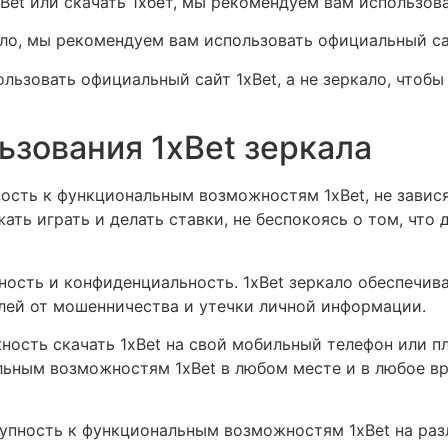
xBet или скачать 1хбет, мы рекомендуем вам использова
ало, мы рекомендуем вам использовать официальный сай
льзовать официальный сайт 1xBet, а не зеркало, чтобы
зования 1xBet зеркала
сть к функциональным возможностям 1xBet, не завися
ать играть и делать ставки, не беспокоясь о том, что
ость и конфиденциальность. 1xBet зеркало обеспечив
лей от мошенничества и утечки личной информации.
сть скачать 1xBet на свой мобильный телефон или пл
льным возможностям 1xBet в любом месте и в любое в
пность к функциональным возможностям 1xBet на разл