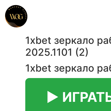
1xbet зеркало ра
2025.1101 (2)
1xbet зеркало ра
▶️ ИГРАТ