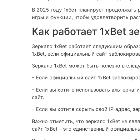
В 2025 году 1хбет планирует продолжать 
игры и функции, чтобы удовлетворить рас
Как работает 1xBet з
Зеркало 1xBet работает следующим образо
1xBet, если официальный сайт заблокирова
Зеркало 1xBet может быть полезно в след
– Если официальный сайт 1xBet заблокиро
– Если вы хотите использовать альтернат
сайт.
– Если вы хотите скрыть свой IP-адрес, з
Важно отметить, что зеркало 1xBet не яв
сайт 1xBet – это единственный официальны